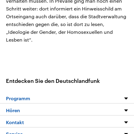
verhalten müssen. In Prevalle ging man noch einen
Schritt weiter: dort informiert ein Hinweisschild am
Ortseingang auch darüber, dass die Stadtverwaltung
entschieden gegen die, so ist dort zu lesen,
„Ideologie der Gender, der Homosexuellen und
Lesben ist“.
Entdecken Sie den Deutschlandfunk
Programm
Programm
Hören
Alle Sendungen
Livestream
Kontakt
Die Nachrichten
Audios
Hörerservice
Service