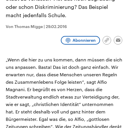
CDU, SPD und FDP regiert.-
aktuelle Weltgeschehen.
oder schon Diskriminierung? Das Beispiel
Umfragen, Prognosen,
Wahlprogramme, aktuelle Berichte
macht jedenfalls Schule.
Sendungen
Programm
Podcasts
und Hintergründe zu den Parteien
und Kandidaten der anstehenden
Wahl.
Von Thomas Migge
|
29.02.2016
Audio-Archiv
Abonnieren
Link
Emai
kopieren/te
„Wenn die hier zu uns kommen, dann müssen die sich
uns anpassen. Basta! Das ist doch ganz einfach. Wir
erwarten nur, dass diese Menschen unseren Regeln
des Zusammenlebens Folge leisten“, sagt Alfio
Magnani. Er begrüßt es von Herzen, dass die
Stadtverwaltung endlich etwas zur Verteidigung der,
wie er sagt, „christlichen Identität“ unternommen
hat. Er steht deshalb voll und ganz hinter dem
Bürgermeister. Egal was die, so Alfio, „gottlosen
Zeitungen schreiben“. Wie der Zeitungshändler denkt