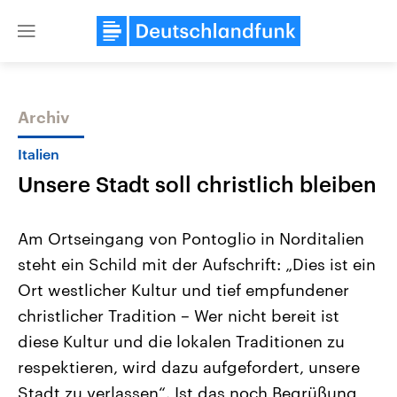
Close
menu
Archiv
Themen
Italien
Unsere Stadt soll christlich bleiben
Am Ortseingang von Pontoglio in Norditalien
steht ein Schild mit der Aufschrift: „Dies ist ein
Ort westlicher Kultur und tief empfundener
Landtagswahl Sachsen-Anhalt
USA
christlicher Tradition – Wer nicht bereit ist
2026
Aktuelle Beiträge, Analys
Alle Informationen
diese Kultur und die lokalen Traditionen zu
Hintergründe
Sachsen-Anhalt wählt am 6.
Wirtschaftlich und militäri
respektieren, wird dazu aufgefordert, unsere
September 2026 einen neuen
gehören die Vereinigten S
Landtag. Seit 2021 wird das
den mächtigsten Ländern 
Stadt zu verlassen“. Ist das noch Begrüßung
Bundesland von einer Koalition aus
mit großem Einfluss auf d