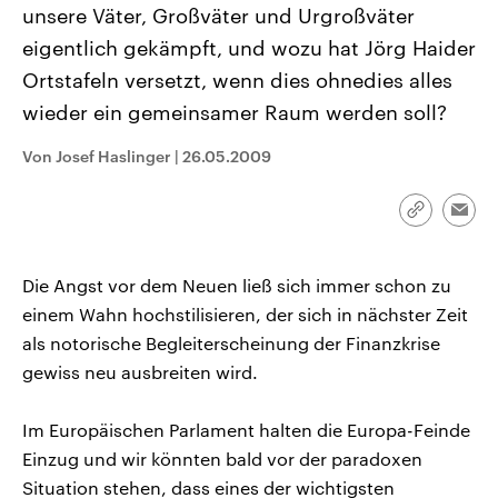
unsere Väter, Großväter und Urgroßväter
CDU, SPD und FDP regiert.-
aktuelle Weltgeschehen.
Umfragen, Prognosen,
eigentlich gekämpft, und wozu hat Jörg Haider
Wahlprogramme, aktuelle Berichte
Sendungen
Programm
Podcasts
und Hintergründe zu den Parteien
Ortstafeln versetzt, wenn dies ohnedies alles
und Kandidaten der anstehenden
Wahl.
wieder ein gemeinsamer Raum werden soll?
Audio-Archiv
Von Josef Haslinger
|
26.05.2009
Link
Emai
kopieren/te
Die Angst vor dem Neuen ließ sich immer schon zu
einem Wahn hochstilisieren, der sich in nächster Zeit
als notorische Begleiterscheinung der Finanzkrise
gewiss neu ausbreiten wird.
Im Europäischen Parlament halten die Europa-Feinde
Einzug und wir könnten bald vor der paradoxen
Situation stehen, dass eines der wichtigsten