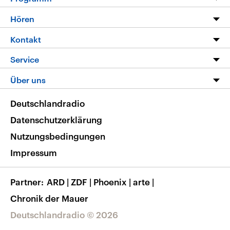
Programm
Hören
Alle Sendungen
Livestream
Kontakt
Die Nachrichten
Audios
Hörerservice
Service
Nachrichtenleicht
Podcasts
Social Media
FAQ
Über uns
Neue Beiträge auf dlf.de
Deutschlandfunk App
Newsletter
Deutschlandradio
Themen-Schwerpunkte
Nachrichten App
Deutschlandradio
Veranstaltungen
Presse
Frequenzen
Datenschutzerklärung
Musikliste
Ausbildung und Karriere
Nutzungsbedingungen
RSS
Transparenz
Impressum
Korrekturen
Barrierefreiheit
Partner
ARD
|
ZDF
|
Phoenix
|
arte
|
Chronik der Mauer
Deutschlandradio © 2026