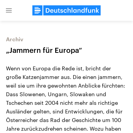
Close
menu
Archiv
Themen
„Jammern für Europa“
Wenn von Europa die Rede ist, bricht der
große Katzenjammer aus. Die einen jammern,
weil sie um ihre gewohnten Anblicke fürchten:
Dass Slowenen, Ungarn, Slowaken und
Tschechen seit 2004 nicht mehr als richtige
Landtagswahl Sachsen-Anhalt
USA
2026
Aktuelle Beiträge, Analys
Ausländer gelten, sind Entwicklungen, die für
Alle Informationen
Hintergründe
Sachsen-Anhalt wählt am 6.
Wirtschaftlich und militäri
Österreicher das Rad der Geschichte um 100
September 2026 einen neuen
gehören die Vereinigten S
Landtag. Seit 2021 wird das
den mächtigsten Ländern 
Jahre zurückzudrehen scheinen. Wozu haben
Bundesland von einer Koalition aus
mit großem Einfluss auf d