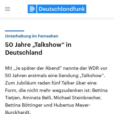
Close
menu
Unterhaltung im Fernsehen
Themen
50 Jahre „Talkshow“ in
Deutschland
Mit „Je später der Abend“ nannte der WDR vor
50 Jahren erstmals eine Sendung „Talkshow“.
Zum Jubiläum reden fünf Talker über eine
Landtagswahl Sachsen-Anhalt
USA
Form, die nicht mehr wegzudenken ist: Bettina
2026
Aktuelle Beiträge, Analys
Tietjen, Aminata Belli, Michael Steinbrecher,
Alle Informationen
Hintergründe
Sachsen-Anhalt wählt am 6.
Wirtschaftlich und militäri
Bettina Böttinger und Hubertus Meyer-
September 2026 einen neuen
gehören die Vereinigten S
Landtag. Seit 2021 wird das
den mächtigsten Ländern 
Burckhardt.
Bundesland von einer Koalition aus
mit großem Einfluss auf d