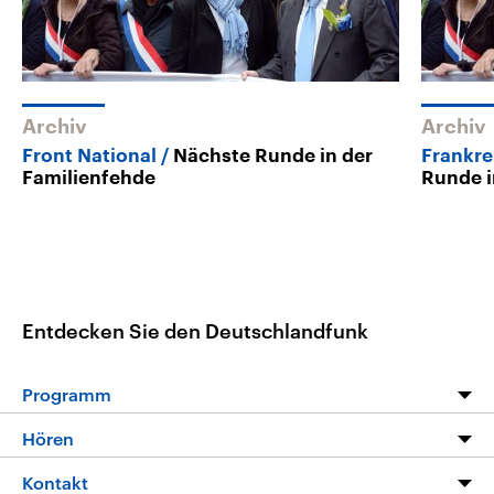
Archiv
Archiv
Front National
Nächste Runde in der
Frankre
Familienfehde
Runde i
Entdecken Sie den Deutschlandfunk
Programm
Programm
Hören
Alle Sendungen
Livestream
Kontakt