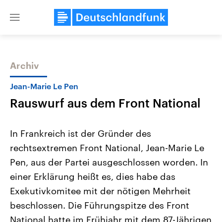
Close
menu
Archiv
Themen
Jean-Marie Le Pen
Rauswurf aus dem Front National
In Frankreich ist der Gründer des
rechtsextremen Front National, Jean-Marie Le
Pen, aus der Partei ausgeschlossen worden. In
Landtagswahl Sachsen-Anhalt
USA
einer Erklärung heißt es, dies habe das
2026
Aktuelle Beiträge, Analys
Alle Informationen
Exekutivkomitee mit der nötigen Mehrheit
Hintergründe
Sachsen-Anhalt wählt am 6.
Wirtschaftlich und militäri
beschlossen. Die Führungspitze des Front
September 2026 einen neuen
gehören die Vereinigten S
Landtag. Seit 2021 wird das
den mächtigsten Ländern 
National hatte im Frühjahr mit dem 87-Jährigen
Bundesland von einer Koalition aus
mit großem Einfluss auf d