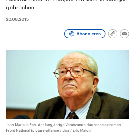
CDU, SPD und FDP regiert.-
aktuelle Weltgeschehen.
gebrochen.
Umfragen, Prognosen,
Wahlprogramme, aktuelle Berichte
Sendungen
Programm
Podcasts
und Hintergründe zu den Parteien
20.08.2015
und Kandidaten der anstehenden
Wahl.
Audio-Archiv
Abonnieren
Link
Emai
kopieren/te
Jean-Marie le Pen, der langjährige Vorsitzende des rechtsextremen
Front National (picture-alliance / dpa / Eric Malot)