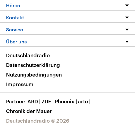
Programm
Hören
Alle Sendungen
Livestream
Kontakt
Die Nachrichten
Audios
Hörerservice
Service
Nachrichtenleicht
Podcasts
Social Media
FAQ
Über uns
Neue Beiträge auf dlf.de
Deutschlandfunk App
Newsletter
Deutschlandradio
Themen-Schwerpunkte
Nachrichten App
Deutschlandradio
Veranstaltungen
Presse
Frequenzen
Datenschutzerklärung
Musikliste
Ausbildung und Karriere
Nutzungsbedingungen
RSS
Transparenz
Impressum
Korrekturen
Barrierefreiheit
Partner
ARD
|
ZDF
|
Phoenix
|
arte
|
Chronik der Mauer
Deutschlandradio © 2026