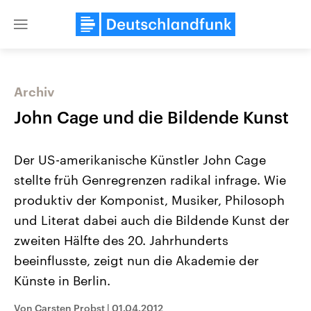
Close
menu
Archiv
Themen
John Cage und die Bildende Kunst
Der US-amerikanische Künstler John Cage
stellte früh Genregrenzen radikal infrage. Wie
produktiv der Komponist, Musiker, Philosoph
und Literat dabei auch die Bildende Kunst der
zweiten Hälfte des 20. Jahrhunderts
Landtagswahl Sachsen-Anhalt
USA
2026
Aktuelle Beiträge, Analys
beeinflusste, zeigt nun die Akademie der
Alle Informationen
Hintergründe
Sachsen-Anhalt wählt am 6.
Wirtschaftlich und militäri
Künste in Berlin.
September 2026 einen neuen
gehören die Vereinigten S
Landtag. Seit 2021 wird das
den mächtigsten Ländern 
Von Carsten Probst
|
01.04.2012
Bundesland von einer Koalition aus
mit großem Einfluss auf d