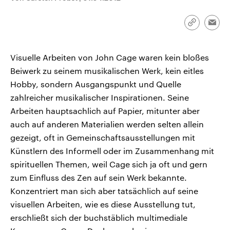
CDU, SPD und FDP regiert.-
aktuelle Weltgeschehen.
Umfragen, Prognosen,
Wahlprogramme, aktuelle Berichte
Link
Emai
Sendungen
Programm
Podcasts
und Hintergründe zu den Parteien
kopieren/te
und Kandidaten der anstehenden
Wahl.
Visuelle Arbeiten von John Cage waren kein bloßes
Audio-Archiv
Beiwerk zu seinem musikalischen Werk, kein eitles
Hobby, sondern Ausgangspunkt und Quelle
zahlreicher musikalischer Inspirationen. Seine
Arbeiten hauptsachlich auf Papier, mitunter aber
auch auf anderen Materialien werden selten allein
gezeigt, oft in Gemeinschaftsausstellungen mit
Künstlern des Informell oder im Zusammenhang mit
spirituellen Themen, weil Cage sich ja oft und gern
zum Einfluss des Zen auf sein Werk bekannte.
Konzentriert man sich aber tatsächlich auf seine
visuellen Arbeiten, wie es diese Ausstellung tut,
erschließt sich der buchstäblich multimediale