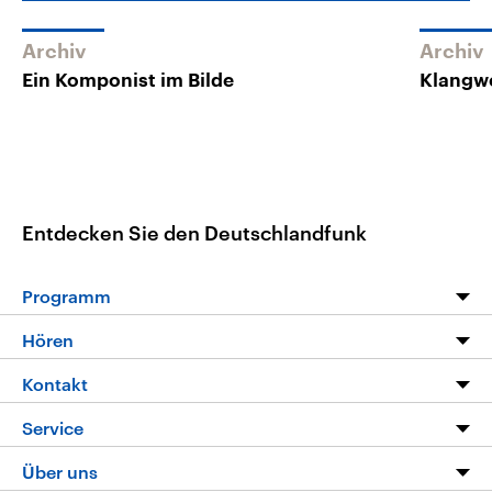
Archiv
Archiv
Ein Komponist im Bilde
Klangwe
Entdecken Sie den Deutschlandfunk
Programm
Programm
Hören
Alle Sendungen
Livestream
Kontakt
Die Nachrichten
Audios
Hörerservice
Service
Nachrichtenleicht
Podcasts
Social Media
FAQ
Über uns
Neue Beiträge auf dlf.de
Deutschlandfunk App