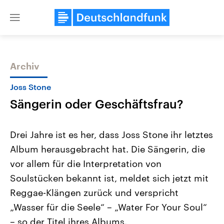
Close
menu
Archiv
Themen
Joss Stone
Sängerin oder Geschäftsfrau?
Drei Jahre ist es her, dass Joss Stone ihr letztes
Album herausgebracht hat. Die Sängerin, die
vor allem für die Interpretation von
USA
Nahostkonflikt
Soulstücken bekannt ist, meldet sich jetzt mit
Aktuelle Beiträge, Analysen und
Aktuelle Lage und Hinter
Der Überfall der palästine
Hintergründe
Reggae-Klängen zurück und verspricht
Wirtschaftlich und militärisch
Terrororganisation Hamas
„Wasser für die Seele“ – „Water For Your Soul“
gehören die Vereinigten Staaten zu
Oktober 2023 auf Israel ha
den mächtigsten Ländern der Erde,
Region wieder die Gewalt 
– so der Titel ihres Albums.
mit großem Einfluss auf das
Israel möchte die Hamas z