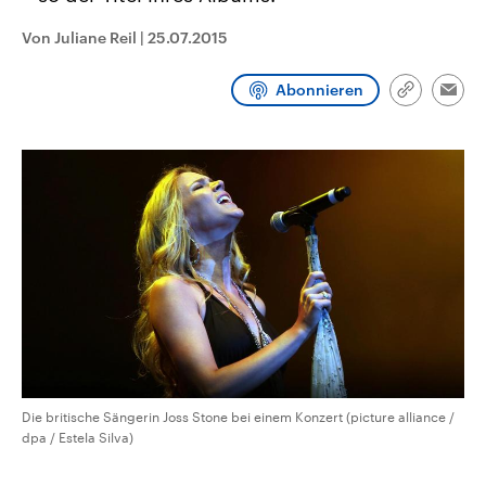
aktuelle Weltgeschehen.
Diese wird wie die Hisboll
Libanon vom Iran unterstüt
Von Juliane Reil
|
25.07.2015
Sendungen
Programm
Podcasts
Abonnieren
Link
Emai
kopieren/te
Audio-Archiv
Die britische Sängerin Joss Stone bei einem Konzert (picture alliance /
dpa / Estela Silva)