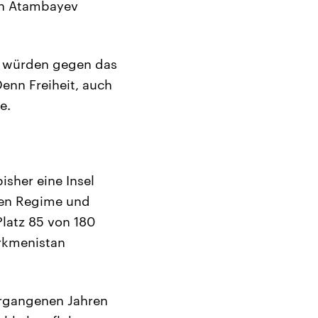
ch Atambayev
t, würden gegen das
enn Freiheit, auch
e.
sher eine Insel
iven Regime und
Platz 85 von 180
urkmenistan
vergangenen Jahren