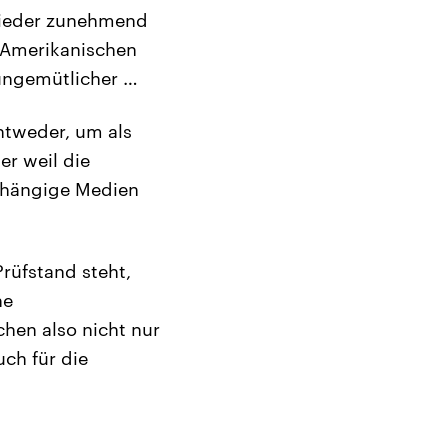
 wieder zunehmend
r Amerikanischen
 ungemütlicher …
ntweder, um als
r weil die
abhängige Medien
rüfstand steht,
ne
chen also nicht nur
uch für die