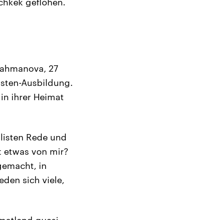
chkek geflohen.
 Rahmanova, 27
listen-Ausbildung.
 in ihrer Heimat
nalisten Rede und
st etwas von mir?
gemacht, in
den sich viele,
imatland quasi