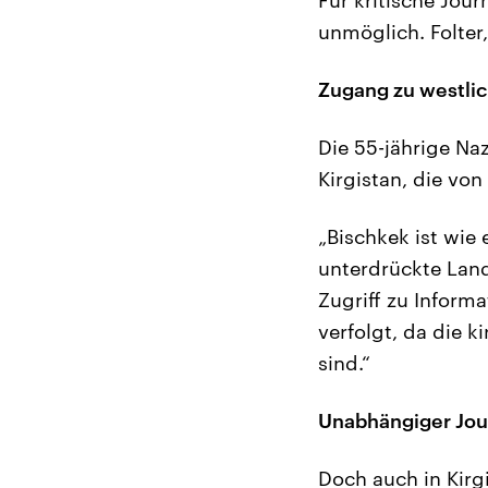
unmöglich. Folter,
Zugang zu westl
Die 55-jährige Naz
Kirgistan, die vo
„Bischkek ist wie 
unterdrückte Land
Zugriff zu Inform
verfolgt, da die k
sind.“
Unabhängiger Jou
Doch auch in Kirg