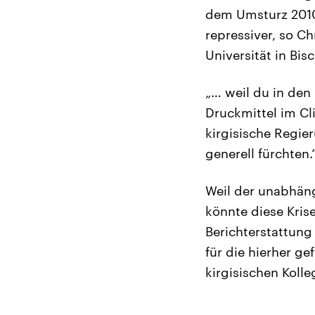
dem Umsturz 2010 
repressiver, so C
Universität in Bi
„… weil du in den
Druckmittel im Cl
kirgisische Regie
generell fürchten.
Weil der unabhäng
könnte diese Kris
Berichterstattung 
für die hierher ge
kirgisischen Kolle