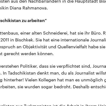
listen aus den Nachbarländern in die Hauptstadt Bis
chikin Diana Rahmanova.
schikistan zu arbeiten“
attenbaus, einer alten Schneiderei, hat sie ihr Büro.
it 2011 in Bischkek. Sie hat eine internationale Journa
spruch an Objektivität und Quellenvielfalt habe sie
ht gerecht werden können.
 verstehen Politiker, dass sie verpflichtet sind, Jour
 In Tadschikistan denkt man, du als Journalist will
ig hinterher! Vielen Kollegen hat man es unmöglich 
arbeiten, sie wurden sogar bedroht. Deshalb entschie
nalisten aus Turkmenistan ist die Arbeit in ihrem He