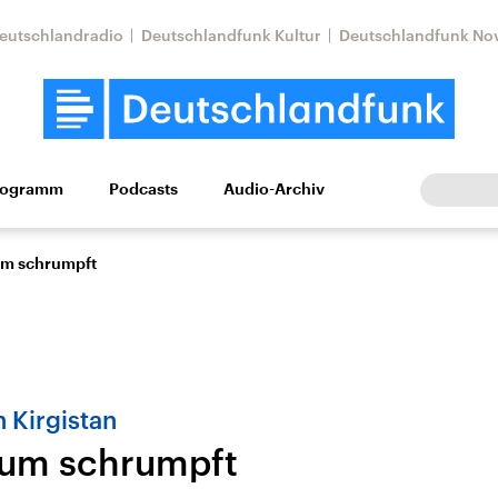
eutschlandradio
Deutschlandfunk Kultur
Deutschlandfunk No
rogramm
Podcasts
Audio-Archiv
Wirtschaft
Wissen
Kultur
Europa
Gesellschaf
um schrumpft
n Kirgistan
aum schrumpft
Nahostkonflikt
Iran
le Beiträge,
Aktuelle Lage und
Aktuelle Lage und