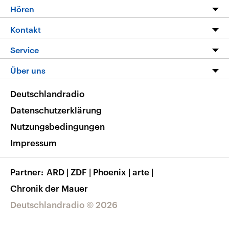
Programm
Hören
Alle Sendungen
Livestream
Kontakt
Die Nachrichten
Audios
Hörerservice
Service
Nachrichtenleicht
Podcasts
Social Media
FAQ
Über uns
Neue Beiträge auf dlf.de
Deutschlandfunk App
Newsletter
Deutschlandradio
Themen-Schwerpunkte
Nachrichten App
Deutschlandradio
Veranstaltungen
Presse
Frequenzen
Datenschutzerklärung
Musikliste
Ausbildung und Karriere
Nutzungsbedingungen
RSS
Transparenz
Impressum
Korrekturen
Barrierefreiheit
Partner
ARD
|
ZDF
|
Phoenix
|
arte
|
Chronik der Mauer
Deutschlandradio © 2026