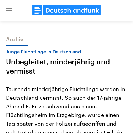
Close
menu
Archiv
Themen
Junge Flüchtlinge in Deutschland
Unbegleitet, minderjährig und
vermisst
Tausende minderjährige Flüchtlinge werden in
Deutschland vermisst. So auch der 17-jährige
Landtagswahl Sachsen-Anhalt
USA
Ahmad E. Er verschwand aus einem
2026
Aktuelle Beiträge, Analys
Alle Informationen
Hintergründe
Flüchtlingsheim im Erzgebirge, wurde einen
Sachsen-Anhalt wählt am 6.
Wirtschaftlich und militäri
September 2026 einen neuen
gehören die Vereinigten S
Tag später von der Polizei aufgegriffen und
Landtag. Seit 2021 wird das
den mächtigsten Ländern 
galt trotzdem monatelang als vermisst – kein
Bundesland von einer Koalition aus
mit großem Einfluss auf d