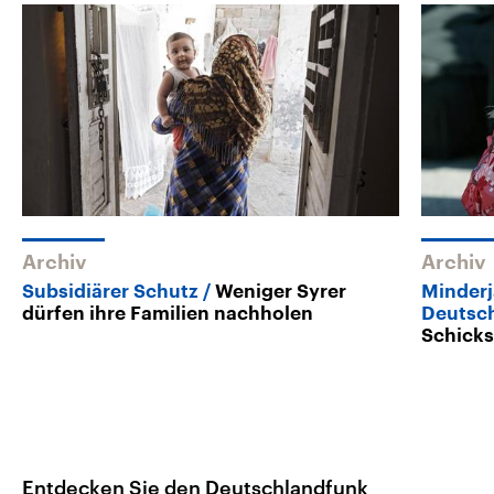
Archiv
Archiv
Subsidiärer Schutz
Weniger Syrer
Minderj
dürfen ihre Familien nachholen
Deutsc
Schicks
Entdecken Sie den Deutschlandfunk