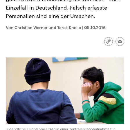
CDU, SPD und FDP regiert.-
aktuelle Weltgeschehen.
Einzelfall in Deutschland. Falsch erfasste
Umfragen, Prognosen,
Wahlprogramme, aktuelle Berichte
Personalien sind eine der Ursachen.
Sendungen
Programm
Podcasts
und Hintergründe zu den Parteien
und Kandidaten der anstehenden
Wahl.
Von Christian Werner und Tarek Khello
|
05.10.2016
Audio-Archiv
Link
Emai
kopieren/te
Jugendliche Flüchtlinge sitzen in einer zentralen Inobhutnahme für