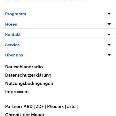
Programm
Programm
Hören
Alle Sendungen
Livestream
Kontakt
Die Nachrichten
Audios
Hörerservice
Service
Nachrichtenleicht
Podcasts
Social Media
FAQ
Über uns
Neue Beiträge auf dlf.de
Deutschlandfunk App
Newsletter
Deutschlandradio
Themen-Schwerpunkte
Nachrichten App
Deutschlandradio
Veranstaltungen
Presse
Frequenzen
Datenschutzerklärung
Musikliste
Ausbildung und Karriere
Nutzungsbedingungen
RSS
Transparenz
Impressum
Korrekturen
Barrierefreiheit
Partner
ARD
|
ZDF
|
Phoenix
|
arte
|
Chronik der Mauer