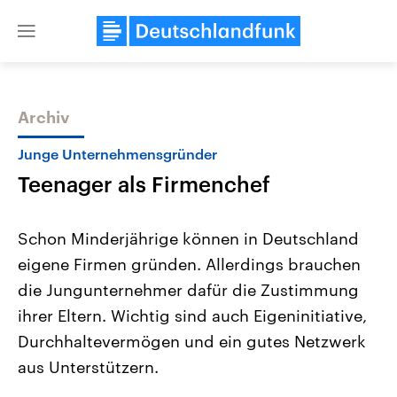
Close
menu
Archiv
Themen
Junge Unternehmensgründer
Teenager als Firmenchef
Schon Minderjährige können in Deutschland
eigene Firmen gründen. Allerdings brauchen
die Jungunternehmer dafür die Zustimmung
Landtagswahl Sachsen-Anhalt
USA
ihrer Eltern. Wichtig sind auch Eigeninitiative,
2026
Aktuelle Beiträge, Analys
Alle Informationen
Durchhaltevermögen und ein gutes Netzwerk
Hintergründe
Sachsen-Anhalt wählt am 6.
Wirtschaftlich und militäri
aus Unterstützern.
September 2026 einen neuen
gehören die Vereinigten S
Landtag. Seit 2021 wird das
den mächtigsten Ländern 
Bundesland von einer Koalition aus
mit großem Einfluss auf d