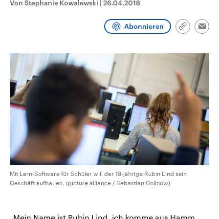
Von Stephanie Kowalewski
|
26.04.2018
CDU, SPD und FDP regiert.-
aktuelle Weltgeschehen.
Umfragen, Prognosen,
Wahlprogramme, aktuelle Berichte
Abonnieren
Sendungen
Programm
Podcasts
und Hintergründe zu den Parteien
Link
Emai
und Kandidaten der anstehenden
kopieren/te
Wahl.
Audio-Archiv
Mit Lern-Software für Schüler will der 18-jährige Rubin Lind sein
Geschäft aufbauen. (picture alliance / Sebastian Gollnow)
„Mein Name ist Rubin Lind, ich komme aus Hamm,