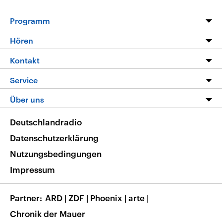
Programm
Programm
Hören
Alle Sendungen
Livestream
Kontakt
Die Nachrichten
Audios
Hörerservice
Service
Nachrichtenleicht
Podcasts
Social Media
FAQ
Über uns
Neue Beiträge auf dlf.de
Deutschlandfunk App
Newsletter
Deutschlandradio
Themen-Schwerpunkte
Nachrichten App
Deutschlandradio
Veranstaltungen
Presse
Frequenzen
Datenschutzerklärung
Musikliste
Ausbildung und Karriere
Nutzungsbedingungen
RSS
Transparenz
Impressum
Korrekturen
Barrierefreiheit
Partner
ARD
|
ZDF
|
Phoenix
|
arte
|
Chronik der Mauer