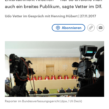
CDU, SPD und FDP regiert.-
aktuelle Weltgeschehen.
auch ein breites Publikum, sagte Vetter im Dlf.
Umfragen, Prognosen,
Wahlprogramme, aktuelle Berichte
Sendungen
Programm
Podcasts
und Hintergründe zu den Parteien
Udo Vetter im Gespräch mit Henning Hübert
|
27.11.2017
und Kandidaten der anstehenden
Wahl.
Audio-Archiv
Abonnieren
Link
Emai
kopieren/te
Reporter im Bundesverfassungsgericht (dpa / Uli Deck)