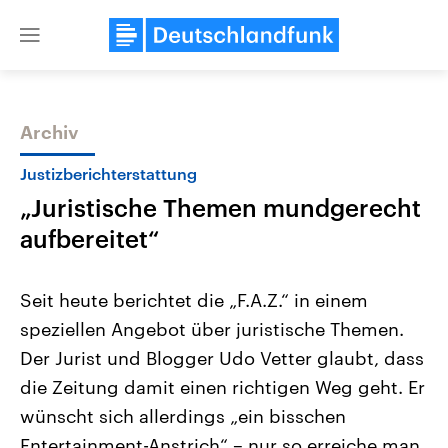
Close
menu
Archiv
Themen
Justizberichterstattung
„Juristische Themen mundgerecht
aufbereitet“
Seit heute berichtet die „F.A.Z.“ in einem
speziellen Angebot über juristische Themen.
Landtagswahl Sachsen-Anhalt
USA
Der Jurist und Blogger Udo Vetter glaubt, dass
2026
Aktuelle Beiträge, Analys
Alle Informationen
Hintergründe
die Zeitung damit einen richtigen Weg geht. Er
Sachsen-Anhalt wählt am 6.
Wirtschaftlich und militäri
September 2026 einen neuen
gehören die Vereinigten S
wünscht sich allerdings „ein bisschen
Landtag. Seit 2021 wird das
den mächtigsten Ländern 
Entertainment-Anstrich“ – nur so erreiche man
Bundesland von einer Koalition aus
mit großem Einfluss auf d