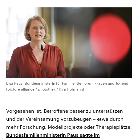
CDU, SPD und FDP regiert.-
aktuelle Weltgeschehen.
Umfragen, Prognosen,
Wahlprogramme, aktuelle Berichte
Sendungen
Programm
Podcasts
und Hintergründe zu den Parteien
und Kandidaten der anstehenden
Wahl.
Audio-Archiv
Lisa Paus, Bundesministerin für Familie, Senioren, Frauen und Jugend
(picture alliance / photothek / Kira Hofmann)
Vorgesehen ist, Betroffene besser zu unterstützen
und der Vereinsamung vorzubeugen – etwa durch
mehr Forschung, Modellprojekte oder Therapieplätze.
Bundesfamilienministerin Paus sagte im