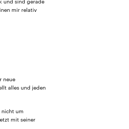
ck und sind gerade
nen mir relativ
er neue
llt alles und jeden
h nicht um
etzt mit seiner