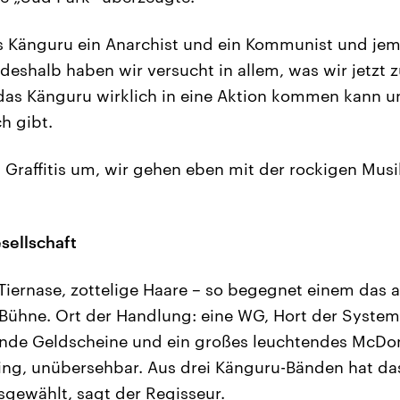
s Känguru ein Anarchist und ein Kommunist und jem
eshalb haben wir versucht in allem, was wir jetzt
das Känguru wirklich in eine Aktion kommen kann u
h gibt.
t Graffitis um, wir gehen eben mit der rockigen Mu
esellschaft
iernase, zottelige Haare – so begegnet einem das a
r Bühne. Ort der Handlung: eine WG, Hort der Systemk
ernde Geldscheine und ein großes leuchtendes McDon
ing, unübersehbar. Aus drei Känguru-Bänden hat da
gewählt, sagt der Regisseur.