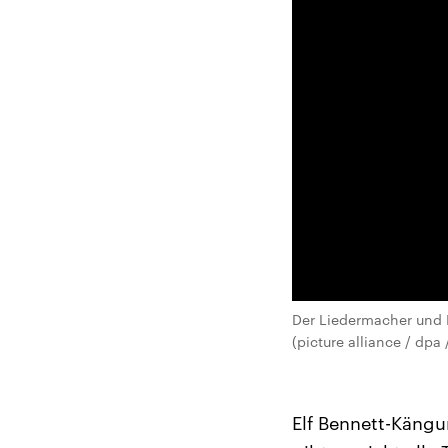
Der Liedermacher und K
(picture alliance / dpa 
Elf Bennett-Käng