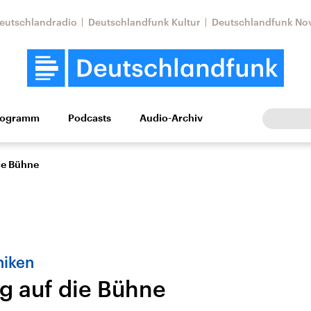
eutschlandradio
Deutschlandfunk Kultur
Deutschlandfunk No
rogramm
Podcasts
Audio-Archiv
Wirtschaft
Wissen
Kultur
Europa
Gesellschaf
ie Bühne
niken
g auf die Bühne
Nahostkonflikt
Iran
le Beiträge,
Aktuelle Lage und
Aktuelle Lage und