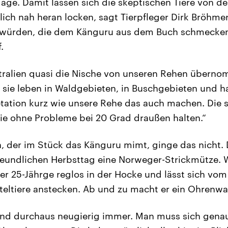
 Tage. Damit lassen sich die skeptischen Tiere von d
ch nah heran locken, sagt Tierpfleger Dirk Bröhmer
 würden, die dem Känguru aus dem Buch schmecke
.
tralien quasi die Nische von unseren Rehen überno
, sie leben in Waldgebieten, in Buschgebieten und ha
tation kurz wie unsere Rehe das auch machen. Die s
ie ohne Probleme bei 20 Grad draußen halten.“
h, der im Stück das Känguru mimt, ginge das nicht.
reundlichen Herbsttag eine Norweger-Strickmütze. 
der 25-Jährge reglos in der Hocke und lässt sich vo
eltiere anstecken. Ab und zu macht er ein Ohrenwa
sind durchaus neugierig immer. Man muss sich gena