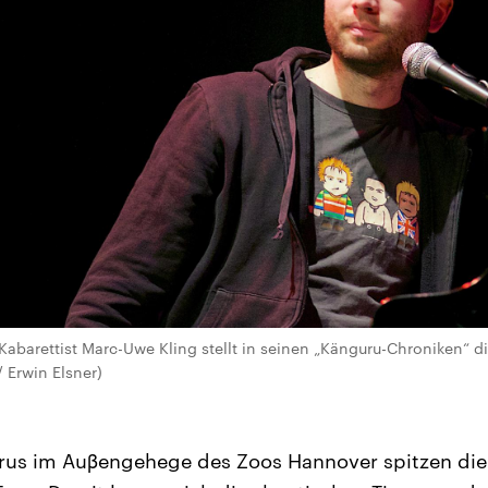
abarettist Marc-Uwe Kling stellt in seinen „Känguru-Chroniken“ di
/ Erwin Elsner)
urus im Auβengehege des Zoos Hannover spitzen die