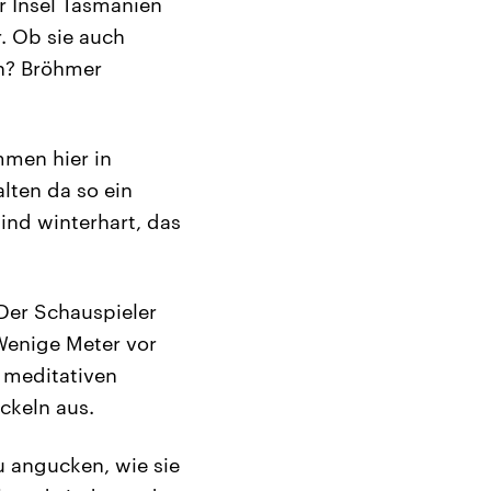
er Insel Tasmanien
. Ob sie auch
n? Bröhmer
mmen hier in
lten da so ein
ind winterhart, das
 Der Schauspieler
Wenige Meter vor
m meditativen
ckeln aus.
u angucken, wie sie