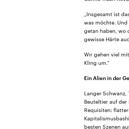
„Insgesamt ist da
was möchte. Und d
getan haben, wo 
gewisse Härte auc
Wir gehen viel mi
Kling um.“
Ein Alien in der G
Langer Schwanz, T
Beuteltier auf de
Requisiten: flatt
Kapitalismusbash
besten Szenen aus