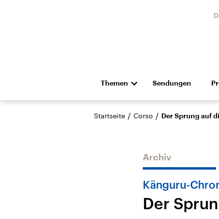
D
Themen
Sendungen
P
Die Nachrichten
Politik
/
/
Startseite
Corso
Der Sprung auf d
Hörspiel und Feature
Musik
Archiv
Känguru-Chro
Der Sprun
Landtagswahl Sachsen-
USA
Anhalt 2026
Aktuel