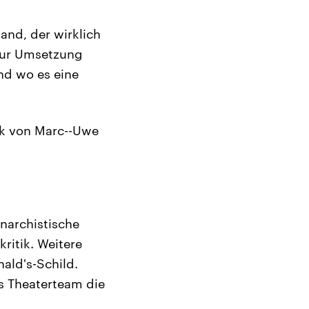
and, der wirklich
 zur Umsetzung
nd wo es eine
sik von Marc--Uwe
narchistische
ritik. Weitere
ald's-Schild.
s Theaterteam die