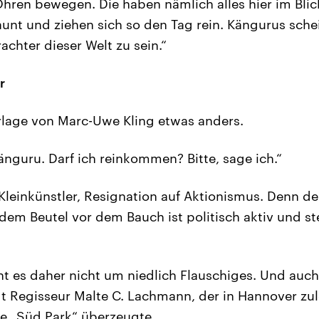
Ohren bewegen. Die haben nämlich alles hier im Bli
aunt und ziehen sich so den Tag rein. Kängurus schei
achter dieser Welt zu sein.“
r
orlage von Marc-Uwe Kling etwas anders.
änguru. Darf ich reinkommen? Bitte, sage ich.“
 Kleinkünstler, Resignation auf Aktionismus. Denn d
em Beutel vor dem Bauch ist politisch aktiv und ste
t es daher nicht um niedlich Flauschiges. Und auc
gt Regisseur Malte C. Lachmann, der in Hannover zul
e „Süd Park“ überzeugte.