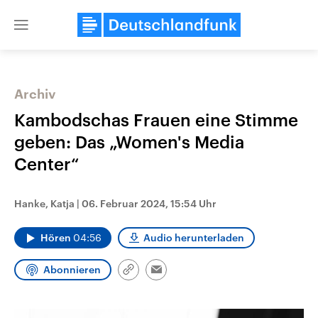
Close
menu
Archiv
Themen
Kambodschas Frauen eine Stimme
geben: Das „Women's Media
Center“
Hanke, Katja
|
06. Februar 2024, 15:54 Uhr
Hören
04:56
Audio herunterladen
Landtagswahl Sachsen-Anhalt
USA
2026
Aktuelle Beiträge, Analys
Abonnieren
Alle Informationen
Hintergründe
Link
Email
Sachsen-Anhalt wählt am 6.
Wirtschaftlich und militäri
kopieren/teilen
September 2026 einen neuen
gehören die Vereinigten S
Landtag. Seit 2021 wird das
den mächtigsten Ländern 
Bundesland von einer Koalition aus
mit großem Einfluss auf d