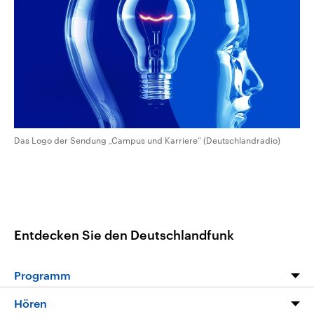
CDU, SPD und FDP regiert.-
aktuelle Weltgeschehen.
Umfragen, Prognosen,
Wahlprogramme, aktuelle Berichte
Sendungen
Programm
Podcasts
und Hintergründe zu den Parteien
und Kandidaten der anstehenden
Wahl.
Audio-Archiv
Das Logo der Sendung „Campus und Karriere“ (Deutschlandradio)
Entdecken Sie den Deutschlandfunk
Programm
Programm
Hören