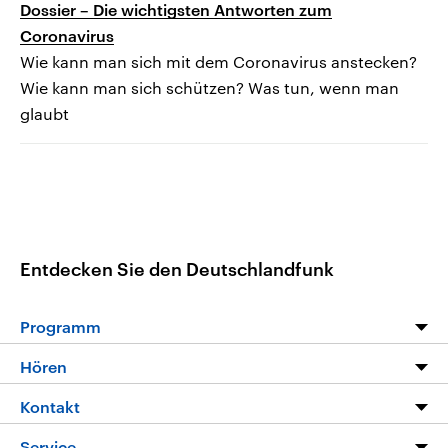
Dossier – Die wichtigsten Antworten zum
Coronavirus
Wie kann man sich mit dem Coronavirus anstecken?
Wie kann man sich schützen? Was tun, wenn man
glaubt
Entdecken Sie den Deutschlandfunk
Programm
Programm
Hören
Alle Sendungen
Livestream
Kontakt
Die Nachrichten
Audios
Hörerservice
Service