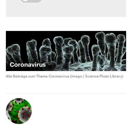
Alle Beiträge zum Thema Coronavirus (imago / Science Photo Library)