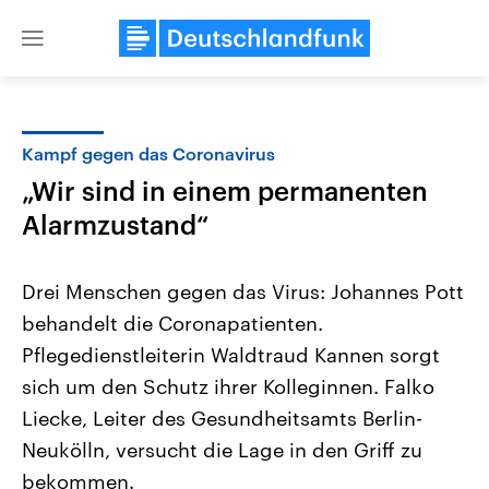
Close
menu
Kampf gegen das Coronavirus
Themen
„Wir sind in einem permanenten
Alarmzustand“
Drei Menschen gegen das Virus: Johannes Pott
behandelt die Coronapatienten.
Pflegedienstleiterin Waldtraud Kannen sorgt
Landtagswahl Sachsen-Anhalt
USA
sich um den Schutz ihrer Kolleginnen. Falko
2026
Aktuelle Beiträge, Analys
Liecke, Leiter des Gesundheitsamts Berlin-
Alle Informationen
Hintergründe
Sachsen-Anhalt wählt am 6.
Wirtschaftlich und militäri
Neukölln, versucht die Lage in den Griff zu
September 2026 einen neuen
gehören die Vereinigten S
Landtag. Seit 2021 wird das
den mächtigsten Ländern 
bekommen.
Bundesland von einer Koalition aus
mit großem Einfluss auf d