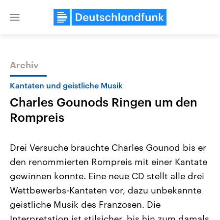
Close
menu
Archiv
Themen
Kantaten und geistliche Musik
Charles Gounods Ringen um den
Rompreis
Drei Versuche brauchte Charles Gounod bis er
den renommierten Rompreis mit einer Kantate
Landtagswahl Sachsen-Anhalt
USA
gewinnen konnte. Eine neue CD stellt alle drei
2026
Aktuelle Beiträge, Analys
Alle Informationen
Hintergründe
Wettbewerbs-Kantaten vor, dazu unbekannte
Sachsen-Anhalt wählt am 6.
Wirtschaftlich und militäri
September 2026 einen neuen
gehören die Vereinigten S
geistliche Musik des Franzosen. Die
Landtag. Seit 2021 wird das
den mächtigsten Ländern 
Interpretation ist stilsicher, bis hin zum damals
Bundesland von einer Koalition aus
mit großem Einfluss auf d