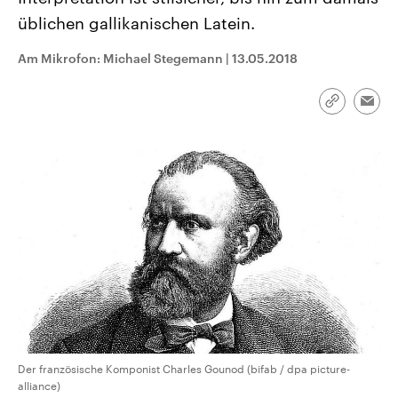
CDU, SPD und FDP regiert.-
aktuelle Weltgeschehen.
üblichen gallikanischen Latein.
Umfragen, Prognosen,
Wahlprogramme, aktuelle Berichte
Sendungen
Programm
Podcasts
und Hintergründe zu den Parteien
Am Mikrofon: Michael Stegemann
|
13.05.2018
und Kandidaten der anstehenden
Wahl.
Audio-Archiv
Link
Emai
kopieren/te
Der französische Komponist Charles Gounod (bifab / dpa picture-
alliance)