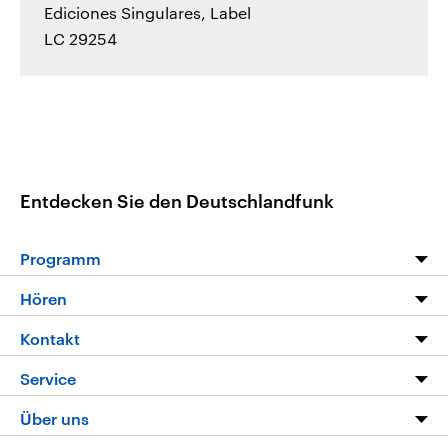
Ediciones Singulares, Label
LC 29254
Entdecken Sie den Deutschlandfunk
Programm
Programm
Hören
Alle Sendungen
Livestream
Kontakt
Die Nachrichten
Audios
Hörerservice
Service
Nachrichtenleicht
Podcasts
Social Media
FAQ
Über uns
Neue Beiträge auf dlf.de
Deutschlandfunk App
Newsletter