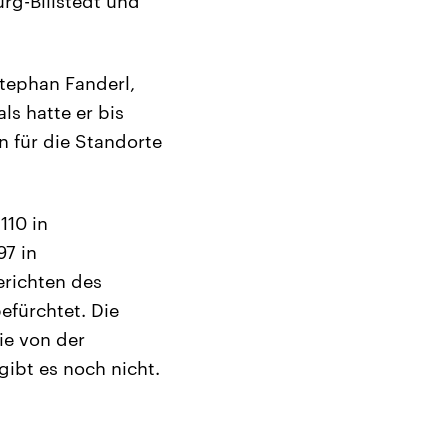
urg-Billstedt und
tephan Fanderl,
s hatte er bis
n für die Standorte
110 in
97 in
richten des
efürchtet. Die
ie von der
gibt es noch nicht.