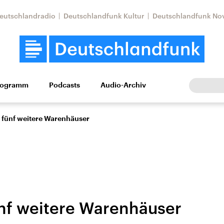
eutschlandradio
Deutschlandfunk Kultur
Deutschlandfunk No
rogramm
Podcasts
Audio-Archiv
Wirtschaft
Wissen
Kultur
Europa
Gesellschaf
r fünf weitere Warenhäuser
ünf weitere Warenhäuser
Nahostkonflikt
Iran
le Beiträge,
Aktuelle Lage und
Aktuelle Lage und