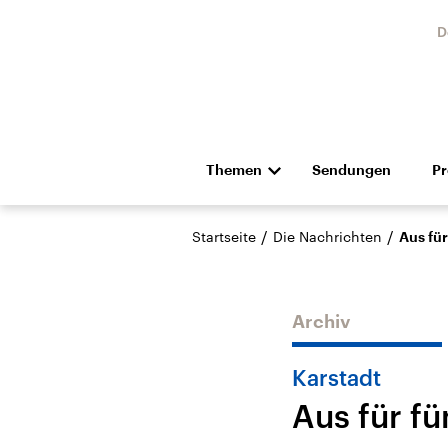
D
Themen
Sendungen
P
Die Nachrichten
Politik
/
/
Startseite
Die Nachrichten
Aus fü
Hörspiel und Feature
Musik
Archiv
Karstadt
Aus für f
Landtagswahl Sachsen-
USA
Anhalt 2026
Aktuel