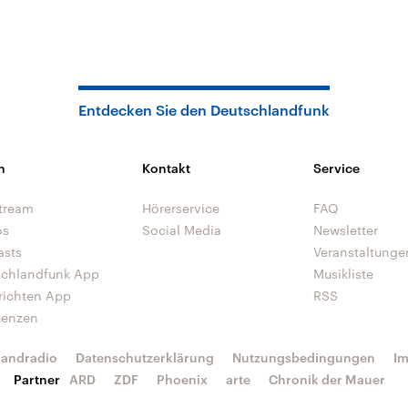
Entdecken Sie den Deutschlandfunk
n
Kontakt
Service
tream
Hörerservice
FAQ
os
Social Media
Newsletter
asts
Veranstaltunge
schlandfunk App
Musikliste
richten App
RSS
uenzen
landradio
Datenschutzerklärung
Nutzungsbedingungen
I
Partner
ARD
ZDF
Phoenix
arte
Chronik der Mauer