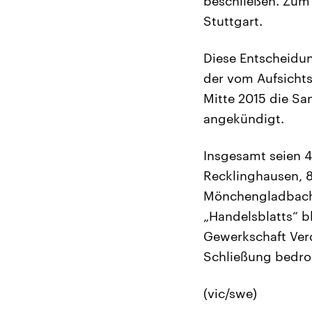
beschließen. Zum 3
Stuttgart.
Diese Entscheidu
der vom Aufsichts
Mitte 2015 die Sa
angekündigt.
Insgesamt seien 4
Recklinghausen, 8
Mönchengladbach 
„Handelsblatts“ b
Gewerkschaft Verd
Schließung bedroh
(vic/swe)