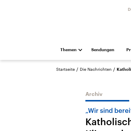
D
Themen
Sendungen
P
Die Nachrichten
Politik
/
/
Startseite
Die Nachrichten
Kathol
Hörspiel und Feature
Musik
Archiv
„Wir sind berei
Katholisc
Landtagswahl Sachsen-
USA
Anhalt 2026
Aktuel