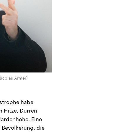
Nicolas Armer)
tastrophe habe
h Hitze, Dürren
iardenhöhe. Eine
r Bevölkerung, die