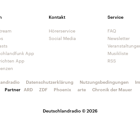
n
Kontakt
Service
tream
Hörerservice
FAQ
os
Social Media
Newsletter
asts
Veranstaltunge
schlandfunk App
Musikliste
richten App
RSS
uenzen
landradio
Datenschutzerklärung
Nutzungsbedingungen
I
Partner
ARD
ZDF
Phoenix
arte
Chronik der Mauer
Deutschlandradio © 2026