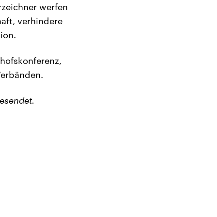
rzeichner werfen
aft, verhindere
ion.
chofskonferenz,
 Verbänden.
esendet.