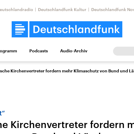
eutschlandradio
Deutschlandfunk Kultur
Deutschlandfunk No
rogramm
Podcasts
Audio-Archiv
Wirtschaft
Wissen
Kultur
Europa
Gesellschaf
ische Kirchenvertreter fordern mehr Klimaschutz von Bund und L
t“
he Kirchenvertreter fordern 
Nahostkonflikt
Iran
le Beiträge,
Aktuelle Lage und
Aktuelle Lage und