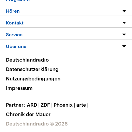
Programm
Hören
Alle Sendungen
Livestream
Kontakt
Die Nachrichten
Audios
Hörerservice
Service
Nachrichtenleicht
Podcasts
Social Media
FAQ
Über uns
Neue Beiträge auf dlf.de
Deutschlandfunk App
Newsletter
Deutschlandradio
Themen-Schwerpunkte
Nachrichten App
Deutschlandradio
Veranstaltungen
Presse
Frequenzen
Datenschutzerklärung
Musikliste
Ausbildung und Karriere
Nutzungsbedingungen
RSS
Transparenz
Impressum
Korrekturen
Barrierefreiheit
Partner
ARD
|
ZDF
|
Phoenix
|
arte
|
Chronik der Mauer
Deutschlandradio © 2026