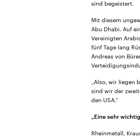
sind begeistert.
Mit diesem ungew
Abu Dhabi. Auf ei
Vereinigten Arabi
fünf Tage lang Rü
Andreas von Büre
Verteidigungsindu
„Also, wir liegen
sind wir der zweit
den USA.“
„Eine sehr wicht
Rheinmetall, Krau