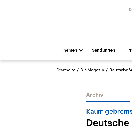
D
Themen
Sendungen
P
Die Nachrichten
Politik
/
/
Startseite
Dlf-Magazin
Deutsche W
Hörspiel und Feature
Musik
Archiv
Kaum gebrems
Deutsche 
USA
Nahos
Aktuelle Beiträge,
Aktue