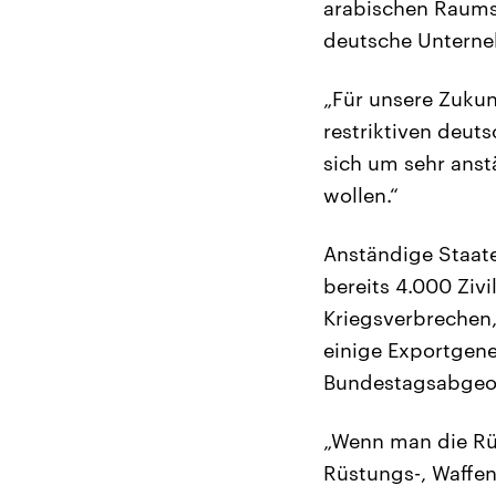
arabischen Raums z
deutsche Untern
„Für unsere Zukun
restriktiven deut
sich um sehr anst
wollen.“
Anständige Staate
bereits 4.000 Zivi
Kriegsverbrechen,
einige Exportgen
Bundestagsabgeor
„Wenn man die Rüs
Rüstungs-, Waffen