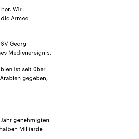
 her. Wir
d die Armee
BDSV Georg
nes Medienereignis.
ien ist seit über
i-Arabien gegeben,
n Jahr genehmigten
halben Milliarde