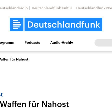
eutschlandradio
Deutschlandfunk Kultur
Deutschlandfunk No
rogramm
Podcasts
Audio-Archiv
Wirtschaft
Wissen
Kultur
Europa
Gesellschaf
affen für Nahost
t
Waffen für Nahost
tkonflikt
Iran
Faktenchecks
In unseren Faktenc
lle Lage und
Aktuelle Lage und