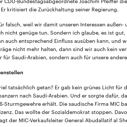
er CDU-Bundestagsabgeordnete Joachim Pfeiffer die
 Er kritisiert die Zurückhaltung seiner Regierung.
für falsch, weil wir damit unseren Interessen außen-
sch nicht genüge tun. Sondern ich glaube, es ist gut
nn auch entsprechend Einfluss ausüben kann, und w
räge nicht mehr halten, dann sind wir auch kein verl
r für Saudi-Arabien, sondern auch für unsere andere
enstellen
el tatsächlich getan? Er gab kein grünes Licht für 
anzern nach Saudi-Arabien. Und er sorgte dafür, da
-36-Sturmgewehre erhält. Die saudische Firma MIC ba
izenz. Das wollte der Sozialdemokrat stoppen. Dav
agt der MIC-Verkaufsleiter General Abudallatif al She