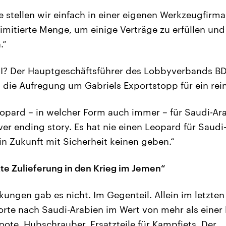
le stellen wir einfach in einer eigenen Werkzeugfirma
limitierte Menge, um einige Verträge zu erfüllen un
.“
II? Der Hauptgeschäftsführer des Lobbyverbands 
die Aufregung um Gabriels Exportstopp für ein rei
opard – in welcher Form auch immer – für Saudi-Arab
ver ending story. Es hat nie einen Leopard für Saud
in Zukunft mit Sicherheit keinen geben.“
kte Zulieferung in den Krieg im Jemen“
kungen gab es nicht. Im Gegenteil. Allein im letzte
rte nach Saudi-Arabien im Wert von mehr als einer 
oote, Hubschrauber, Ersatzteile für Kampfjets. Der