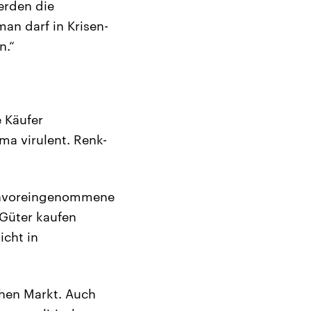
erden die
man darf in Krisen-
n.“
 Käufer
ma virulent. Renk-
d unvoreingenommene
 Güter kaufen
icht in
chen Markt. Auch