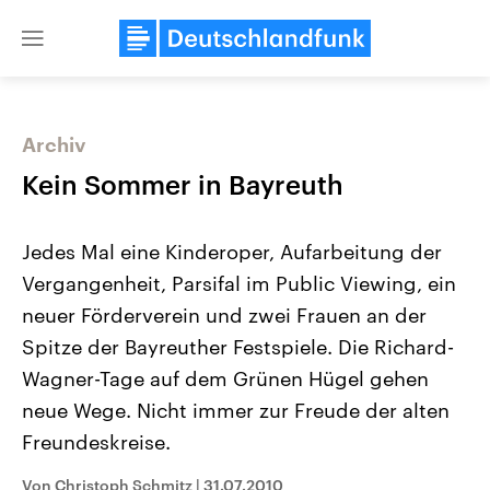
Close
menu
Archiv
Themen
Kein Sommer in Bayreuth
Jedes Mal eine Kinderoper, Aufarbeitung der
Vergangenheit, Parsifal im Public Viewing, ein
neuer Förderverein und zwei Frauen an der
Spitze der Bayreuther Festspiele. Die Richard-
Wagner-Tage auf dem Grünen Hügel gehen
Landtagswahl Sachsen-Anhalt
USA
2026
Aktuelle Beiträge, Analys
neue Wege. Nicht immer zur Freude der alten
Alle Informationen
Hintergründe
Sachsen-Anhalt wählt am 6.
Wirtschaftlich und militäri
Freundeskreise.
September 2026 einen neuen
gehören die Vereinigten S
Landtag. Seit 2021 wird das
den mächtigsten Ländern 
Von Christoph Schmitz
|
31.07.2010
Bundesland von einer Koalition aus
mit großem Einfluss auf d