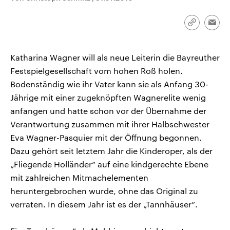
CDU, SPD und FDP regiert.-
aktuelle Weltgeschehen.
Umfragen, Prognosen,
Wahlprogramme, aktuelle Berichte
Link
Emai
Sendungen
Programm
Podcasts
und Hintergründe zu den Parteien
kopieren/te
und Kandidaten der anstehenden
Wahl.
Katharina Wagner will als neue Leiterin die Bayreuther
Audio-Archiv
Festspielgesellschaft vom hohen Roß holen.
Bodenständig wie ihr Vater kann sie als Anfang 30-
Jährige mit einer zugeknöpften Wagnerelite wenig
anfangen und hatte schon vor der Übernahme der
Verantwortung zusammen mit ihrer Halbschwester
Eva Wagner-Pasquier mit der Öffnung begonnen.
Dazu gehört seit letztem Jahr die Kinderoper, als der
„Fliegende Holländer“ auf eine kindgerechte Ebene
mit zahlreichen Mitmachelementen
heruntergebrochen wurde, ohne das Original zu
verraten. In diesem Jahr ist es der „Tannhäuser“.