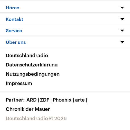
Programm
Hören
Alle Sendungen
Livestream
Kontakt
Die Nachrichten
Audios
Hörerservice
Service
Nachrichtenleicht
Podcasts
Social Media
FAQ
Über uns
Neue Beiträge auf dlf.de
Deutschlandfunk App
Newsletter
Deutschlandradio
Themen-Schwerpunkte
Nachrichten App
Deutschlandradio
Veranstaltungen
Presse
Frequenzen
Datenschutzerklärung
Musikliste
Ausbildung und Karriere
Nutzungsbedingungen
RSS
Transparenz
Impressum
Korrekturen
Barrierefreiheit
Partner
ARD
|
ZDF
|
Phoenix
|
arte
|
Chronik der Mauer
Deutschlandradio © 2026