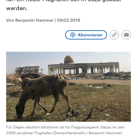
CDU, SPD und FDP regiert.-
aktuelle Weltgeschehen.
werden.
Umfragen, Prognosen,
Wahlprogramme, aktuelle Berichte
Sendungen
Programm
Podcasts
und Hintergründe zu den Parteien
Von Benjamin Hammer
|
09.02.2019
und Kandidaten der anstehenden
Wahl.
Audio-Archiv
Abonnieren
Link
Emai
kopieren/te
Für Ziegen deutlich attraktiver als für Flugpassagiere: Gazas im Jahr
2000 zerstörter Flughafen (Deutschlandradio / Benjamin Hammer)