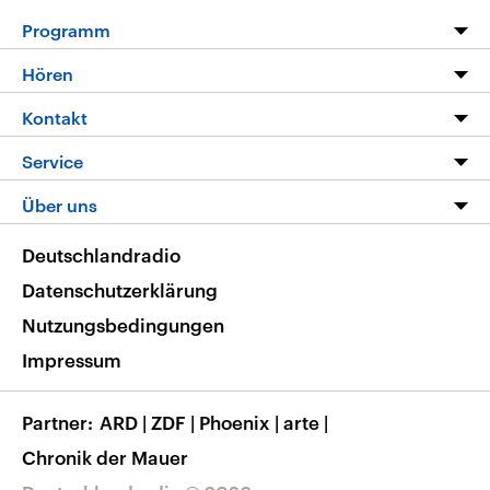
Programm
Programm
Hören
Alle Sendungen
Livestream
Kontakt
Die Nachrichten
Audios
Hörerservice
Service
Nachrichtenleicht
Podcasts
Social Media
FAQ
Über uns
Neue Beiträge auf dlf.de
Deutschlandfunk App
Newsletter
Deutschlandradio
Themen-Schwerpunkte
Nachrichten App
Deutschlandradio
Veranstaltungen
Presse
Frequenzen
Datenschutzerklärung
Musikliste
Ausbildung und Karriere
Nutzungsbedingungen
RSS
Transparenz
Impressum
Korrekturen
Barrierefreiheit
Partner
ARD
|
ZDF
|
Phoenix
|
arte
|
Chronik der Mauer