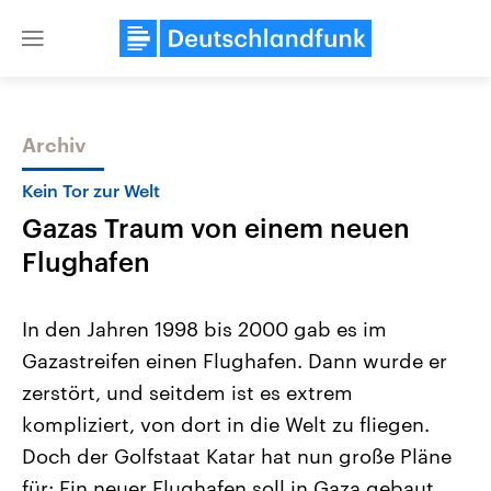
Close
menu
Archiv
Themen
Kein Tor zur Welt
Gazas Traum von einem neuen
Flughafen
In den Jahren 1998 bis 2000 gab es im
Gazastreifen einen Flughafen. Dann wurde er
Landtagswahl Sachsen-Anhalt
USA
zerstört, und seitdem ist es extrem
2026
Aktuelle Beiträge, Analys
Alle Informationen
Hintergründe
kompliziert, von dort in die Welt zu fliegen.
Sachsen-Anhalt wählt am 6.
Wirtschaftlich und militäri
September 2026 einen neuen
gehören die Vereinigten S
Doch der Golfstaat Katar hat nun große Pläne
Landtag. Seit 2021 wird das
den mächtigsten Ländern 
für: Ein neuer Flughafen soll in Gaza gebaut
Bundesland von einer Koalition aus
mit großem Einfluss auf d