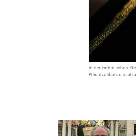
In der katholischen Kir
Pflichtzölibats einset