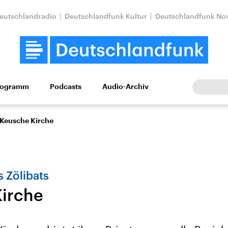
eutschlandradio
Deutschlandfunk Kultur
Deutschlandfunk No
rogramm
Podcasts
Audio-Archiv
Wirtschaft
Wissen
Kultur
Europa
Gesellschaf
Keusche Kirche
 Zölibats
irche
Nahostkonflikt
Iran
le Beiträge,
Aktuelle Lage und
Aktuelle Lage und