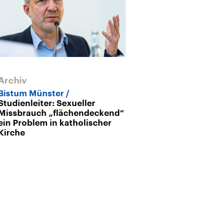
Archiv
Archiv
Bistum Münster
Urteil zu Mis
Studienleiter: Sexueller
Priester
300.
Missbrauch „flächendeckend“
jahrelangen 
ein Problem in katholischer
Kirche