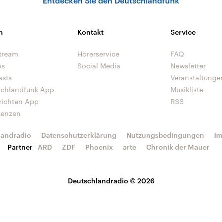
Entdecken Sie den Deutschlandfunk
n
Kontakt
Service
tream
Hörerservice
FAQ
os
Social Media
Newsletter
asts
Veranstaltunge
schlandfunk App
Musikliste
richten App
RSS
uenzen
landradio
Datenschutzerklärung
Nutzungsbedingungen
I
Partner
ARD
ZDF
Phoenix
arte
Chronik der Mauer
Deutschlandradio © 2026