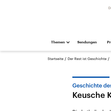
D
Themen
Sendungen
P
Die Nachrichten
Politik
/
/
Startseite
Der Rest ist Geschichte
Hörspiel und Feature
Musik
Geschichte des
Keusche K
Landtagswahl Sachsen-
USA
Anhalt 2026
Aktuel