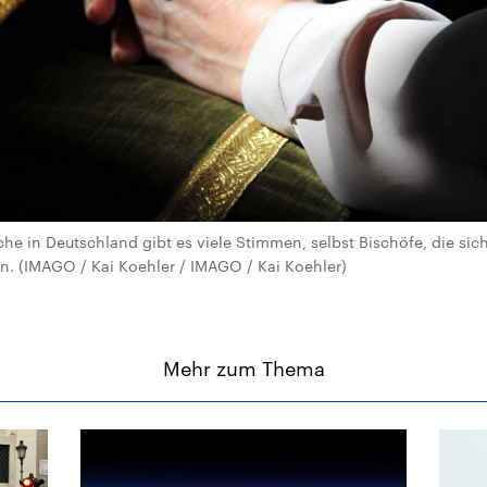
che in Deutschland gibt es viele Stimmen, selbst Bischöfe, die sic
zen. (IMAGO / Kai Koehler / IMAGO / Kai Koehler)
Mehr zum Thema