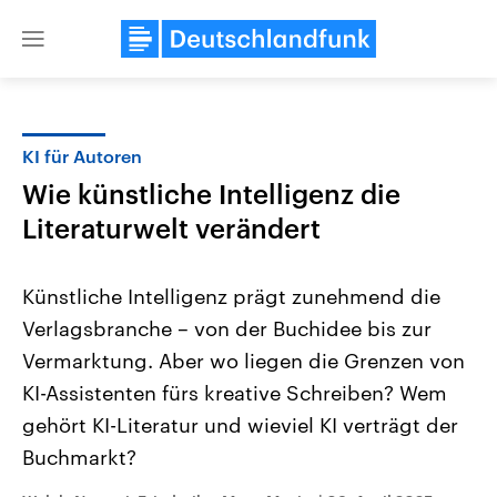
Close
menu
KI für Autoren
Themen
Wie künstliche Intelligenz die
Literaturwelt verändert
Künstliche Intelligenz prägt zunehmend die
Verlagsbranche – von der Buchidee bis zur
Vermarktung. Aber wo liegen die Grenzen von
Landtagswahl Sachsen-Anhalt
USA
KI-Assistenten fürs kreative Schreiben? Wem
2026
Aktuelle Beiträge, Analys
gehört KI-Literatur und wieviel KI verträgt der
Alle Informationen
Hintergründe
Sachsen-Anhalt wählt am 6.
Wirtschaftlich und militäri
Buchmarkt?
September 2026 einen neuen
gehören die Vereinigten S
Landtag. Seit 2021 wird das
den mächtigsten Ländern 
Bundesland von einer Koalition aus
mit großem Einfluss auf d