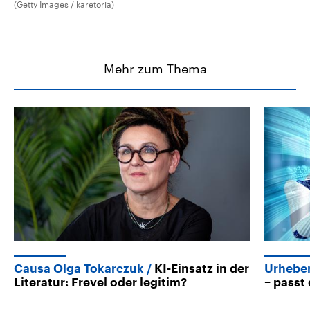
(Getty Images / karetoria)
Mehr zum Thema
Causa Olga Tokarczuk
KI-Einsatz in der
Urhebe
Literatur: Frevel oder legitim?
– pass