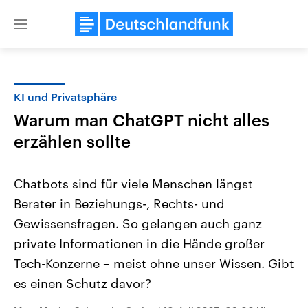
Close
menu
KI und Privatsphäre
Themen
Warum man ChatGPT nicht alles
erzählen sollte
Chatbots sind für viele Menschen längst
Berater in Beziehungs-, Rechts- und
Gewissensfragen. So gelangen auch ganz
Landtagswahl Sachsen-Anhalt
USA
private Informationen in die Hände großer
2026
Aktuelle Beiträge, Analys
Tech-Konzerne – meist ohne unser Wissen. Gibt
Alle Informationen
Hintergründe
Sachsen-Anhalt wählt am 6.
Wirtschaftlich und militäri
es einen Schutz davor?
September 2026 einen neuen
gehören die Vereinigten S
Landtag. Seit 2021 wird das
den mächtigsten Ländern 
Bundesland von einer Koalition aus
mit großem Einfluss auf d