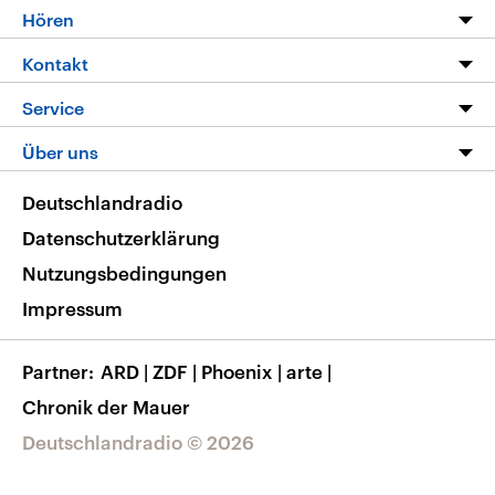
Programm
Hören
Alle Sendungen
Livestream
Kontakt
Die Nachrichten
Audios
Hörerservice
Service
Nachrichtenleicht
Podcasts
Social Media
FAQ
Über uns
Neue Beiträge auf dlf.de
Deutschlandfunk App
Newsletter
Deutschlandradio
Themen-Schwerpunkte
Nachrichten App
Deutschlandradio
Veranstaltungen
Presse
Frequenzen
Datenschutzerklärung
Musikliste
Ausbildung und Karriere
Nutzungsbedingungen
RSS
Transparenz
Impressum
Korrekturen
Barrierefreiheit
Partner
ARD
|
ZDF
|
Phoenix
|
arte
|
Chronik der Mauer
Deutschlandradio © 2026