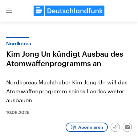
Close
menu
Nordkorea
Themen
Kim Jong Un kündigt Ausbau des
Atomwaffenprogramms an
Nordkoreas Machthaber Kim Jong Un will das
Atomwaffenprogramm seines Landes weiter
ausbauen.
Landtagswahl Sachsen-Anhalt
USA
10.06.2026
2026
Aktuelle Beiträge, Analys
Alle Informationen
Hintergründe
Sachsen-Anhalt wählt am 6.
Wirtschaftlich und militäri
September 2026 einen neuen
gehören die Vereinigten S
Abonnieren
Link
Emai
Landtag. Seit 2021 wird das
den mächtigsten Ländern 
kopieren/te
Bundesland von einer Koalition aus
mit großem Einfluss auf d