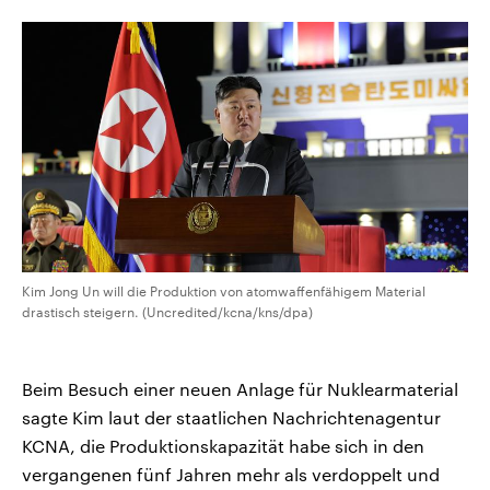
CDU, SPD und FDP regiert.-
aktuelle Weltgeschehen.
Umfragen, Prognosen,
Wahlprogramme, aktuelle Berichte
Sendungen
Programm
Podcasts
und Hintergründe zu den Parteien
und Kandidaten der anstehenden
Wahl.
Audio-Archiv
Kim Jong Un will die Produktion von atomwaffenfähigem Material
drastisch steigern. (Uncredited/kcna/kns/dpa)
Beim Besuch einer neuen Anlage für Nuklearmaterial
sagte Kim laut der staatlichen Nachrichtenagentur
KCNA, die Produktionskapazität habe sich in den
vergangenen fünf Jahren mehr als verdoppelt und