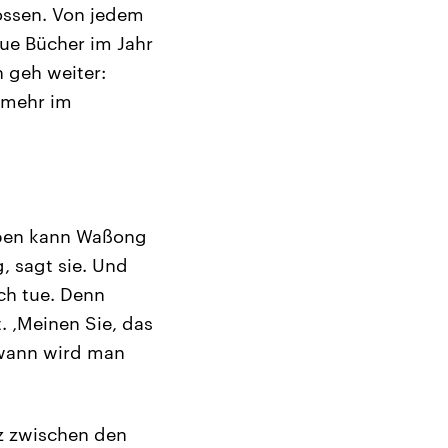
lossen. Von jedem
eue Bücher im Jahr
 geh weiter:
 mehr im
leben kann Waßong
, sagt sie. Und
ich tue. Denn
. ‚Meinen Sie, das
dwann wird man
tz zwischen den