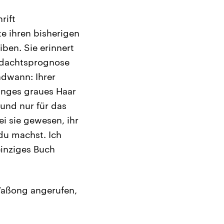
rift
e ihren bisherigen
ben. Sie erinnert
erdachtsprognose
ndwann: Ihrer
langes graues Haar
 und nur für das
sei sie gewesen, ihr
du machst. Ich
einziges Buch
Waßong angerufen,