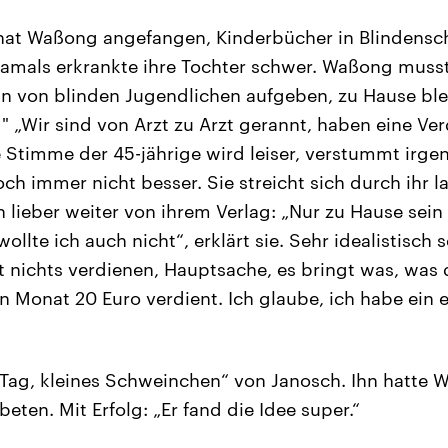
hat Waßong angefangen, Kinderbücher in Blindensch
amals erkrankte ihre Tochter schwer. Waßong musst
rin von blinden Jugendlichen aufgeben, zu Hause blei
 " „Wir sind von Arzt zu Arzt gerannt, haben eine V
timme der 45-jährige wird leiser, verstummt irge
och immer nicht besser. Sie streicht sich durch ihr 
n lieber weiter von ihrem Verlag: „Nur zu Hause sein
ollte ich auch nicht“, erklärt sie. Sehr idealistisch 
 nichts verdienen, Hauptsache, es bringt was, was 
en Monat 20 Euro verdient. Ich glaube, ich habe ein 
Tag, kleines Schweinchen“ von Janosch. Ihn hatte 
eten. Mit Erfolg: „Er fand die Idee super.“