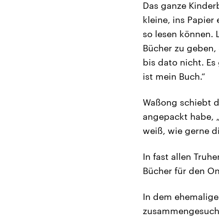
Das ganze Kinderb
kleine, ins Papier
so lesen können. 
Bücher zu geben, d
bis dato nicht. E
ist mein Buch.“
Waßong schiebt das
angepackt habe, „
weiß, wie gerne d
In fast allen Tru
Bücher für den O
In dem ehemaligen
zusammengesuchten