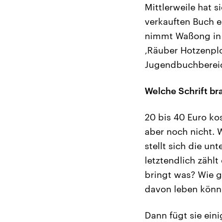
Mittlerweile hat 
verkauften Buch e
nimmt Waßong in i
‚Räuber Hotzenplo
Jugendbuchbereich
Welche Schrift br
20 bis 40 Euro ko
aber noch nicht. 
stellt sich die un
letztendlich zähl
bringt was? Wie 
davon leben könn
Dann fügt sie ein