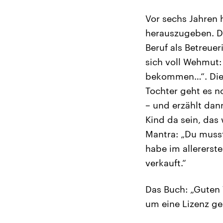
Vor sechs Jahren 
herauszugeben. D
Beruf als Betreue
sich voll Wehmut:
bekommen…“. Die S
Tochter geht es n
– und erzählt dan
Kind da sein, das w
Mantra: „Du musst
habe im allererst
verkauft.“
Das Buch: „Guten 
um eine Lizenz geb