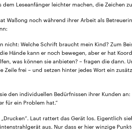
s dem Leseanfänger leichter machen, die Zeichen zu 
 hat Waßong noch während ihrer Arbeit als Betreuerin
enn:
sen nicht: Welche Schrift braucht mein Kind? Zum Bei
l, die Hände kann er noch bewegen, aber er hat Koor
lfen, was können sie anbieten? – fragen die dann. U
ne Zeile frei – und setzen hinter jedes Wort ein zusät
sie den individuellen Bedürfnissen ihrer Kunden an: 
er für ein Problem hat.“
„Drucken“. Laut rattert das Gerät los. Eigentlich sie
intenstrahlgerät aus. Nur dass er hier winzige Punkt