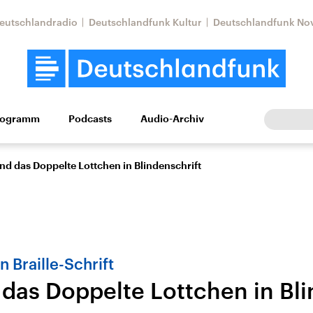
eutschlandradio
Deutschlandfunk Kultur
Deutschlandfunk No
rogramm
Podcasts
Audio-Archiv
Wirtschaft
Wissen
Kultur
Europa
Gesellschaf
d das Doppelte Lottchen in Blindenschrift
 Braille-Schrift
das Doppelte Lottchen in Bli
Nahostkonflikt
Iran
le Beiträge,
Aktuelle Lage und
Aktuelle Lage und