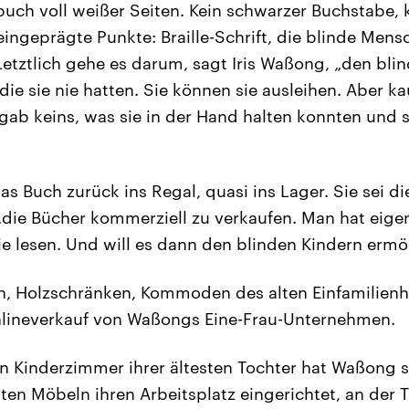
uch voll weißer Seiten. Kein schwarzer Buchstabe, k
 eingeprägte Punkte: Braille-Schrift, die blinde Men
Letztlich gehe es darum, sagt Iris Waßong, „den bli
ie sie nie hatten. Sie können sie ausleihen. Aber k
s gab keins, was sie in der Hand halten konnten und
 Buch zurück ins Regal, quasi ins Lager. Sie sei die
die Bücher kommerziell zu verkaufen. Man hat eige
ie lesen. Und will es dann den blinden Kindern ermö
hen, Holzschränken, Kommoden des alten Einfamilien
nlineverkauf von Waßongs Eine-Frau-Unternehmen.
 Kinderzimmer ihrer ältesten Tochter hat Waßong s
 Möbeln ihren Arbeitsplatz eingerichtet, an der Tü