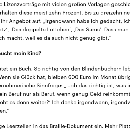
sie Lizenzverträge mit vielen großen Verlagen gesch
rhalten diese meist zehn Prozent. Bis zu dreizehn n
hr Angebot auf: „Irgendwann habe ich gedacht, ich
tz’, ‚Das doppelte Lottchen’, ‚Das Sams’. Dass man
 macht, weil es da auch nicht genug gibt.“
aucht mein Kind?
stet ein Buch. So richtig von den Blindenbüchern 
Wenn sie Glück hat, bleiben 600 Euro im Monat übrig
ternehmerische Sinnfrage: „…ob das richtig ist, was 
t ein Beruf nur als Beruf, wenn genug Geld reinkommt
geht es denn weiter?’ Ich denke irgendwann, irgen
en.“
ige Leerzeilen in das Braille-Dokument ein. Mehr Pla