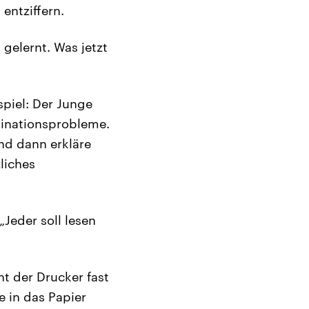
entziffern.
 gelernt. Was jetzt
spiel: Der Junge
dinationsprobleme.
nd dann erkläre
zliches
„Jeder soll lesen
ht der Drucker fast
e in das Papier