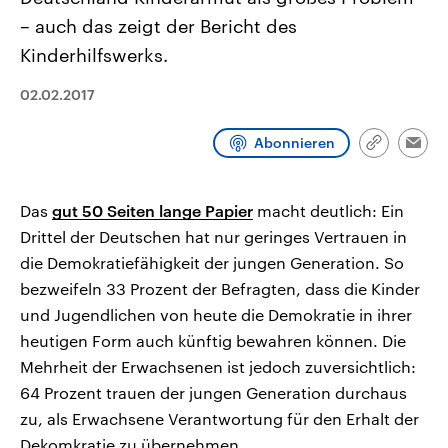
CDU, SPD und FDP regiert.-
aktuelle Weltgeschehen.
– auch das zeigt der Bericht des
Umfragen, Prognosen,
Wahlprogramme, aktuelle Berichte
Kinderhilfswerks.
Sendungen
Programm
Podcasts
und Hintergründe zu den Parteien
und Kandidaten der anstehenden
Wahl.
02.02.2017
Audio-Archiv
Abonnieren
Link
Emai
kopieren/te
Das
gut 50 Seiten lange Papier
macht deutlich: Ein
Drittel der Deutschen hat nur geringes Vertrauen in
die Demokratiefähigkeit der jungen Generation. So
bezweifeln 33 Prozent der Befragten, dass die Kinder
und Jugendlichen von heute die Demokratie in ihrer
heutigen Form auch künftig bewahren können. Die
Mehrheit der Erwachsenen ist jedoch zuversichtlich:
64 Prozent trauen der jungen Generation durchaus
zu, als Erwachsene Verantwortung für den Erhalt der
Dekomkratie zu übernehmen.