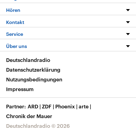
Programm
Hören
Alle Sendungen
Livestream
Kontakt
Die Nachrichten
Audios
Hörerservice
Service
Nachrichtenleicht
Podcasts
Social Media
FAQ
Über uns
Neue Beiträge auf dlf.de
Deutschlandfunk App
Newsletter
Deutschlandradio
Themen-Schwerpunkte
Nachrichten App
Deutschlandradio
Veranstaltungen
Presse
Frequenzen
Datenschutzerklärung
Musikliste
Ausbildung und Karriere
Nutzungsbedingungen
RSS
Transparenz
Impressum
Korrekturen
Barrierefreiheit
Partner
ARD
|
ZDF
|
Phoenix
|
arte
|
Chronik der Mauer
Deutschlandradio © 2026