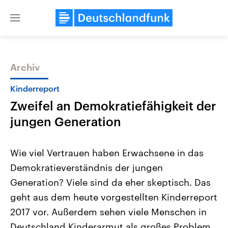
Close
menu
Archiv
Themen
Kinderreport
Zweifel an Demokratiefähigkeit der
jungen Generation
Wie viel Vertrauen haben Erwachsene in das
Demokratieverständnis der jungen
Landtagswahl Sachsen-Anhalt
USA
Generation? Viele sind da eher skeptisch. Das
2026
Aktuelle Beiträge, Analys
Alle Informationen
Hintergründe
geht aus dem heute vorgestellten Kinderreport
Sachsen-Anhalt wählt am 6.
Wirtschaftlich und militäri
September 2026 einen neuen
gehören die Vereinigten S
2017 vor. Außerdem sehen viele Menschen in
Landtag. Seit 2021 wird das
den mächtigsten Ländern 
Deutschland Kinderarmut als großes Problem
Bundesland von einer Koalition aus
mit großem Einfluss auf d