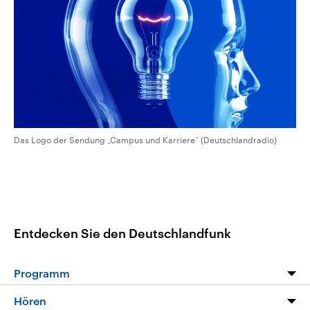
CDU, SPD und FDP regiert.-
aktuelle Weltgeschehen.
Umfragen, Prognosen,
Wahlprogramme, aktuelle Berichte
Sendungen
Programm
Podcasts
und Hintergründe zu den Parteien
und Kandidaten der anstehenden
Wahl.
Audio-Archiv
Das Logo der Sendung „Campus und Karriere“ (Deutschlandradio)
Entdecken Sie den Deutschlandfunk
Programm
Programm
Hören