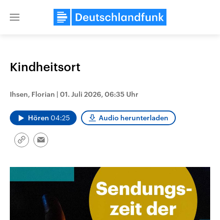
Close
menu
Kindheitsort
Themen
Ihsen, Florian
|
01. Juli 2026, 06:35 Uhr
Hören
04:25
Audio herunterladen
Link
Email
kopieren/teilen
USA
Nahostkonflikt
Aktuelle Beiträge, Analysen und
Aktuelle Lage und Hinter
Der Überfall der palästine
Hintergründe
Wirtschaftlich und militärisch
Terrororganisation Hamas
gehören die Vereinigten Staaten zu
Oktober 2023 auf Israel ha
den mächtigsten Ländern der Erde,
Region wieder die Gewalt 
mit großem Einfluss auf das
Israel möchte die Hamas z