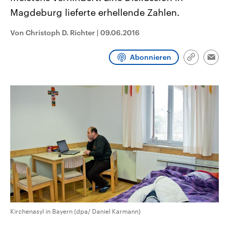
CDU, SPD und FDP regiert.-
aktuelle Weltgeschehen.
Magdeburg lieferte erhellende Zahlen.
Umfragen, Prognosen,
Wahlprogramme, aktuelle Berichte
Sendungen
Programm
Podcasts
und Hintergründe zu den Parteien
Von Christoph D. Richter
|
09.06.2016
und Kandidaten der anstehenden
Wahl.
Audio-Archiv
Abonnieren
Link
Emai
kopieren/te
Kirchenasyl in Bayern (dpa/ Daniel Karmann)