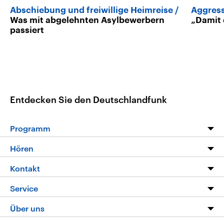
Abschiebung und freiwillige Heimreise
Aggress
Was mit abgelehnten Asylbewerbern
„Damit 
passiert
Entdecken Sie den Deutschlandfunk
Programm
Programm
Hören
Alle Sendungen
Livestream
Kontakt
Die Nachrichten
Audios
Hörerservice
Service
Nachrichtenleicht
Podcasts
Social Media
FAQ
Über uns
Neue Beiträge auf dlf.de
Deutschlandfunk App
Newsletter