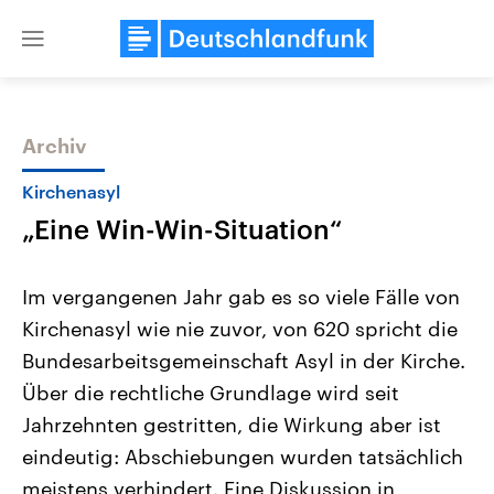
Close
menu
Archiv
Themen
Kirchenasyl
„Eine Win-Win-Situation“
Im vergangenen Jahr gab es so viele Fälle von
Kirchenasyl wie nie zuvor, von 620 spricht die
Bundesarbeitsgemeinschaft Asyl in der Kirche.
Landtagswahl Sachsen-Anhalt
USA
Über die rechtliche Grundlage wird seit
2026
Aktuelle Beiträge, Analys
Alle Informationen
Jahrzehnten gestritten, die Wirkung aber ist
Hintergründe
Sachsen-Anhalt wählt am 6.
Wirtschaftlich und militäri
eindeutig: Abschiebungen wurden tatsächlich
September 2026 einen neuen
gehören die Vereinigten S
Landtag. Seit 2021 wird das
den mächtigsten Ländern 
meistens verhindert. Eine Diskussion in
Bundesland von einer Koalition aus
mit großem Einfluss auf d