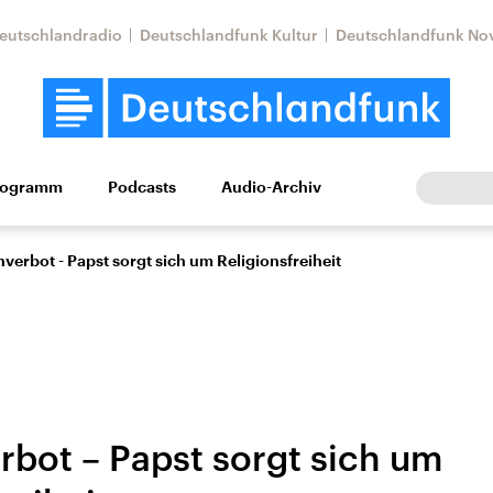
eutschlandradio
Deutschlandfunk Kultur
Deutschlandfunk No
rogramm
Podcasts
Audio-Archiv
Wirtschaft
Wissen
Kultur
Europa
Gesellschaf
verbot - Papst sorgt sich um Religionsfreiheit
rbot – Papst sorgt sich um
Nahostkonflikt
Iran
le Beiträge,
Aktuelle Lage und
Aktuelle Lage und