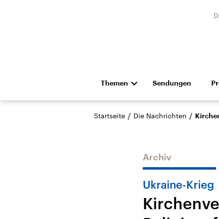
D
Themen
Sendungen
P
Die Nachrichten
Politik
/
/
Startseite
Die Nachrichten
Kirchen
Hörspiel und Feature
Musik
Archiv
Ukraine-Krieg
Kirchenve
Landtagswahl Sachsen-
USA
Anhalt 2026
Aktuel