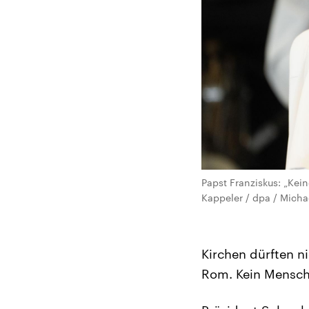
Papst Franziskus: „Kein
Kappeler / dpa / Micha
Kirchen dürften n
Rom. Kein Mensch 