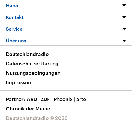
Programm
Hören
Alle Sendungen
Livestream
Kontakt
Die Nachrichten
Audios
Hörerservice
Service
Nachrichtenleicht
Podcasts
Social Media
FAQ
Über uns
Neue Beiträge auf dlf.de
Deutschlandfunk App
Newsletter
Deutschlandradio
Themen-Schwerpunkte
Nachrichten App
Deutschlandradio
Veranstaltungen
Presse
Frequenzen
Datenschutzerklärung
Musikliste
Ausbildung und Karriere
Nutzungsbedingungen
RSS
Transparenz
Impressum
Korrekturen
Barrierefreiheit
Partner
ARD
|
ZDF
|
Phoenix
|
arte
|
Chronik der Mauer
Deutschlandradio © 2026