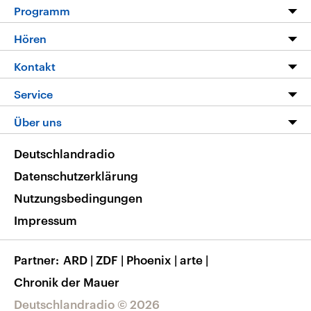
Programm
Programm
Hören
Alle Sendungen
Livestream
Kontakt
Die Nachrichten
Audios
Hörerservice
Service
Nachrichtenleicht
Podcasts
Social Media
FAQ
Über uns
Neue Beiträge auf dlf.de
Deutschlandfunk App
Newsletter
Deutschlandradio
Themen-Schwerpunkte
Nachrichten App
Deutschlandradio
Veranstaltungen
Presse
Frequenzen
Datenschutzerklärung
Musikliste
Ausbildung und Karriere
Nutzungsbedingungen
RSS
Transparenz
Impressum
Korrekturen
Barrierefreiheit
Partner
ARD
|
ZDF
|
Phoenix
|
arte
|
Chronik der Mauer
Deutschlandradio © 2026