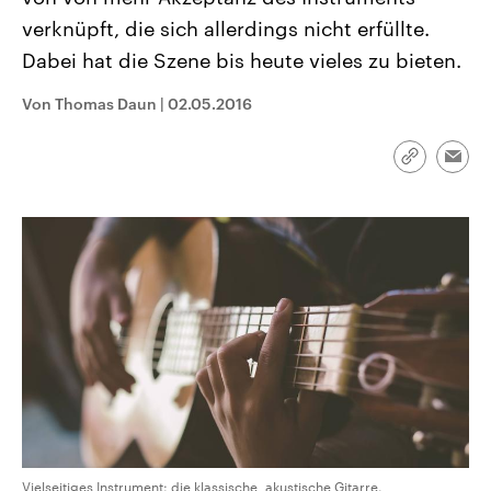
aktuelle Weltgeschehen.
Diese wird wie die Hisboll
verknüpft, die sich allerdings nicht erfüllte.
Libanon vom Iran unterstüt
Dabei hat die Szene bis heute vieles zu bieten.
Sendungen
Programm
Podcasts
Von Thomas Daun
|
02.05.2016
Audio-Archiv
Link
Emai
kopieren/te
Vielseitiges Instrument: die klassische, akustische Gitarre.