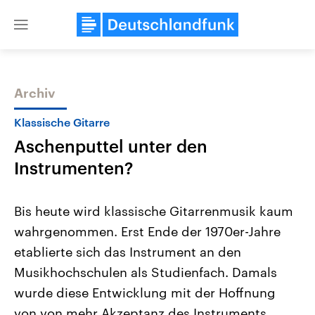
Close
menu
Archiv
Themen
Klassische Gitarre
Aschenputtel unter den
Instrumenten?
Bis heute wird klassische Gitarrenmusik kaum
wahrgenommen. Erst Ende der 1970er-Jahre
USA
Nahostkonflikt
etablierte sich das Instrument an den
Aktuelle Beiträge, Analysen und
Aktuelle Lage und Hinter
Der Überfall der palästine
Hintergründe
Musikhochschulen als Studienfach. Damals
Wirtschaftlich und militärisch
Terrororganisation Hamas
gehören die Vereinigten Staaten zu
Oktober 2023 auf Israel ha
wurde diese Entwicklung mit der Hoffnung
den mächtigsten Ländern der Erde,
Region wieder die Gewalt 
von von mehr Akzeptanz des Instruments
mit großem Einfluss auf das
Israel möchte die Hamas z