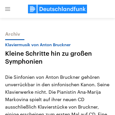
Close
menu
Archiv
Themen
Klaviermusik von Anton Bruckner
Kleine Schritte hin zu großen
Symphonien
Die Sinfonien von Anton Bruckner gehören
unverrückbar in den sinfonischen Kanon. Seine
Landtagswahl Sachsen-Anhalt
USA
Klavierwerke nicht. Die Pianistin Ana-Marija
2026
Aktuelle Beiträge, Analys
Alle Informationen
Hintergründe
Markovina spielt auf ihrer neuen CD
Sachsen-Anhalt wählt am 6.
Wirtschaftlich und militäri
September 2026 einen neuen
gehören die Vereinigten S
ausschließlich Klavierstücke von Bruckner,
Landtag. Seit 2021 wird das
den mächtigsten Ländern 
einige erscheinen zum ersten Mal auf CD. Eine
Bundesland von einer Koalition aus
mit großem Einfluss auf d