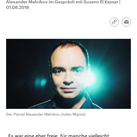
Alexander Melnikov im Gespräch mit Susann El Kassar
|
CDU, SPD und FDP regiert.-
aktuelle Weltgeschehen.
01.08.2018
Umfragen, Prognosen,
Wahlprogramme, aktuelle Berichte
Sendungen
Programm
Podcasts
und Hintergründe zu den Parteien
und Kandidaten der anstehenden
Link
Emai
Wahl.
kopieren/te
Audio-Archiv
Der Pianist Alexander Melnikov (Julien Mignot)
„Es war eine eher freie, für manche vielleicht