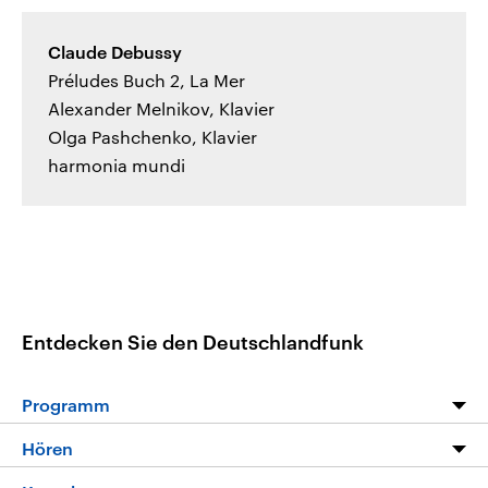
Claude Debussy
Préludes Buch 2, La Mer
Alexander Melnikov, Klavier
Olga Pashchenko, Klavier
harmonia mundi
Entdecken Sie den Deutschlandfunk
Programm
Programm
Hören
Alle Sendungen
Livestream