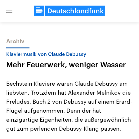
Close
menu
Archiv
Themen
Klaviermusik von Claude Debussy
Mehr Feuerwerk, weniger Wasser
Bechstein Klaviere waren Claude Debussy am
liebsten. Trotzdem hat Alexander Melnikov die
Preludes, Buch 2 von Debussy auf einem Erard-
Landtagswahl Sachsen-Anhalt
USA
Flügel aufgenommen. Denn der hat
2026
Aktuelle Beiträge, Analys
Alle Informationen
einzigartige Eigenheiten, die außergewöhnlich
Hintergründe
Sachsen-Anhalt wählt am 6.
Wirtschaftlich und militäri
gut zum perlenden Debussy-Klang passen.
September 2026 einen neuen
gehören die Vereinigten S
Landtag. Seit 2021 wird das
den mächtigsten Ländern 
Bundesland von einer Koalition aus
mit großem Einfluss auf d