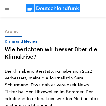
Close
menu
Archiv
Themen
Klima und Medien
Wie berichten wir besser über die
Klimakrise?
Die Klimaberichterstattung habe sich 2022
verbessert, meint die Journalistin Sara
Landtagswahl Sachsen-Anhalt
USA
Schurmann. Etwa gab es vereinzelt News-
2026
Aktuelle Beiträge, Analys
Alle Informationen
Hintergründe
Ticker bei den Hitzewellen im Sommer. Der
Sachsen-Anhalt wählt am 6.
Wirtschaftlich und militäri
September 2026 einen neuen
gehören die Vereinigten S
eskalierenden Klimakrise würden Medien aber
Landtag. Seit 2021 wird das
den mächtigsten Ländern 
weiterhin nicht gerecht.
Bundesland von einer Koalition aus
mit großem Einfluss auf d