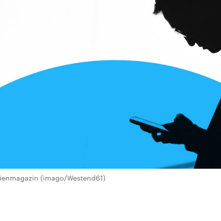
ienmagazin (imago/Westend61)