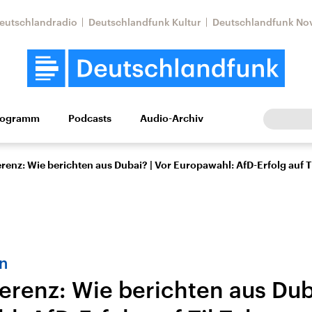
eutschlandradio
Deutschlandfunk Kultur
Deutschlandfunk No
rogramm
Podcasts
Audio-Archiv
Wirtschaft
Wissen
Kultur
Europa
Gesellschaf
renz: Wie berichten aus Dubai? | Vor Europawahl: AfD-Erfolg auf 
n
erenz: Wie berichten aus Duba
tkonflikt
Iran
Faktenchecks
In unseren Faktenc
lle Lage und
Aktuelle Lage und