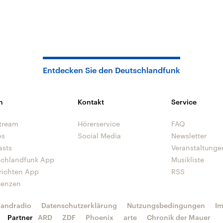
Entdecken Sie den Deutschlandfunk
n
Kontakt
Service
tream
Hörerservice
FAQ
os
Social Media
Newsletter
asts
Veranstaltunge
schlandfunk App
Musikliste
richten App
RSS
uenzen
landradio
Datenschutzerklärung
Nutzungsbedingungen
I
Partner
ARD
ZDF
Phoenix
arte
Chronik der Mauer