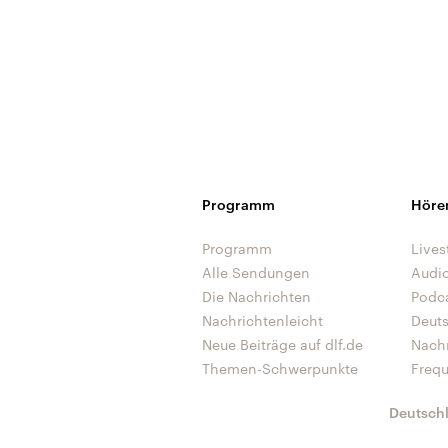
Programm
Höre
Programm
Lives
Alle Sendungen
Audi
Die Nachrichten
Podc
Nachrichtenleicht
Deut
Neue Beiträge auf dlf.de
Nach
Themen-Schwerpunkte
Freq
Deutsch