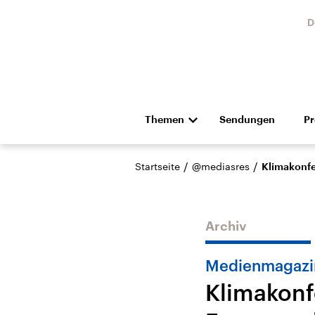
D
Themen
Sendungen
P
Die Nachrichten
Politik
/
/
Startseite
@mediasres
Klimakonfe
Hörspiel und Feature
Musik
Archiv
Medienmagazi
Klimakonf
USA
Nahos
Aktuelle Beiträge,
Aktue