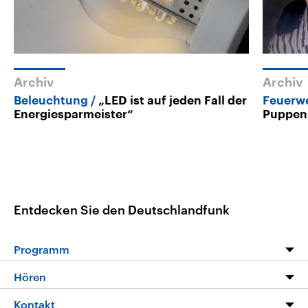
Archiv
Archiv
Beleuchtung
„LED ist auf jeden Fall der
Feuerw
Energiesparmeister“
Puppen
Entdecken Sie den Deutschlandfunk
Programm
Programm
Hören
Alle Sendungen
Livestream
Kontakt