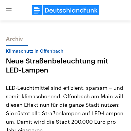
Close
menu
Archiv
Themen
Klimaschutz in Offenbach
Neue Straßenbeleuchtung mit
LED-Lampen
LED-Leuchtmittel sind effizient, sparsam – und
somit klimaschonend. Offenbach am Main will
Landtagswahl Sachsen-Anhalt
USA
diesen Effekt nun für die ganze Stadt nutzen:
2026
Aktuelle Beiträge, Analys
Alle Informationen
Hintergründe
Sie rüstet alle Straßenlampen auf LED-Lampen
Sachsen-Anhalt wählt am 6.
Wirtschaftlich und militäri
September 2026 einen neuen
gehören die Vereinigten S
um. Damit wird die Stadt 200.000 Euro pro
Landtag. Seit 2021 wird das
den mächtigsten Ländern 
Jahr einsparen.
Bundesland von einer Koalition aus
mit großem Einfluss auf d