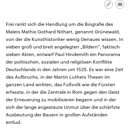
aktuelle Weltgeschehen.
Diese wird wie die Hisboll
Link
Emai
Libanon vom Iran unterstüt
kopieren/te
Sendungen
Programm
Podcasts
Frei rankt sich die Handlung um die Biografie des
Malers Mathis Gothard Nithart, genannt Grünewald,
Audio-Archiv
von der die Kunsthistoriker wenig Genaues wissen. In
sieben groß und breit angelegten „Bildern“, faktisch
sieben Akten, entwarf Paul Hindemith ein Panorama
der politischen, sozialen und religiösen Konflikte
Deutschlands in den Jahren um 1525. Es war eine Zeit
des Aufbruchs, in der Martin Luthers Thesen im
ganzen Land wirkten, das Fußvolk wie die Fürsten
erfasste, in der die Zentrale in Rom gegen den Geist
der Erneuerung zu mobilisieren begann und in der
sich der lange angestaute Unmut über die schärfste
Ausbeutung der Bauern in großen Aufständen
entlud.