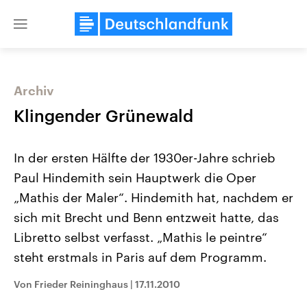
Close
menu
Archiv
Themen
Klingender Grünewald
In der ersten Hälfte der 1930er-Jahre schrieb
Paul Hindemith sein Hauptwerk die Oper
„Mathis der Maler“. Hindemith hat, nachdem er
sich mit Brecht und Benn entzweit hatte, das
Libretto selbst verfasst. „Mathis le peintre“
USA
Nahostkonflikt
Aktuelle Beiträge, Analysen und
Aktuelle Lage und Hinter
steht erstmals in Paris auf dem Programm.
Der Überfall der palästine
Hintergründe
Wirtschaftlich und militärisch
Terrororganisation Hamas
gehören die Vereinigten Staaten zu
Oktober 2023 auf Israel ha
Von Frieder Reininghaus
|
17.11.2010
den mächtigsten Ländern der Erde,
Region wieder die Gewalt 
mit großem Einfluss auf das
Israel möchte die Hamas z