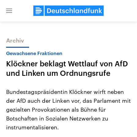
Close
menu
Archiv
Themen
Gewachsene Fraktionen
Klöckner beklagt Wettlauf von AfD
und Linken um Ordnungsrufe
Bundestagspräsidentin Klöckner wirft neben
der AfD auch der Linken vor, das Parlament mit
Landtagswahl Sachsen-Anhalt
USA
gezielten Provokationen als Bühne für
2026
Aktuelle Beiträge, Analys
Alle Informationen
Hintergründe
Botschaften in Sozialen Netzwerken zu
Sachsen-Anhalt wählt am 6.
Wirtschaftlich und militäri
September 2026 einen neuen
gehören die Vereinigten S
instrumentalisieren.
Landtag. Seit 2021 wird das
den mächtigsten Ländern 
Bundesland von einer Koalition aus
mit großem Einfluss auf d