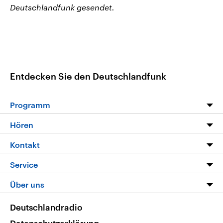
Deutschlandfunk gesendet.
Entdecken Sie den Deutschlandfunk
Programm
Programm
Hören
Alle Sendungen
Livestream
Kontakt
Die Nachrichten
Audios
Hörerservice
Service
Nachrichtenleicht
Podcasts
Social Media
FAQ
Über uns
Neue Beiträge auf dlf.de
Deutschlandfunk App
Newsletter
Deutschlandradio
Themen-Schwerpunkte
Nachrichten App
Deutschlandradio
Veranstaltungen
Presse
Frequenzen