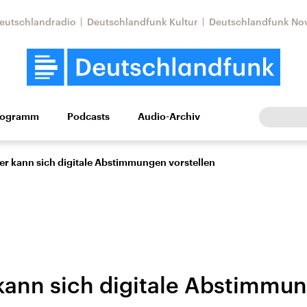
eutschlandradio
Deutschlandfunk Kultur
Deutschlandfunk No
rogramm
Podcasts
Audio-Archiv
Wirtschaft
Wissen
Kultur
Europa
Gesellschaf
er kann sich digitale Abstimmungen vorstellen
kann sich digitale Abstimmu
Nahostkonflikt
Iran
le Beiträge,
Aktuelle Lage und
Aktuelle Lage und