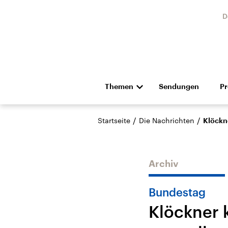
D
Themen
Sendungen
P
Die Nachrichten
Politik
/
/
Startseite
Die Nachrichten
Klöckn
Hörspiel und Feature
Musik
Archiv
Bundestag
Klöckner 
Landtagswahl Sachsen-
USA
Anhalt 2026
Aktuel