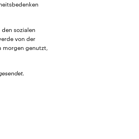
rheitsbedenken
 den sozialen
werde von der
n morgen genutzt,
gesendet.