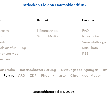
Entdecken Sie den Deutschlandfunk
n
Kontakt
Service
tream
Hörerservice
FAQ
os
Social Media
Newsletter
asts
Veranstaltunge
schlandfunk App
Musikliste
richten App
RSS
uenzen
landradio
Datenschutzerklärung
Nutzungsbedingungen
I
Partner
ARD
ZDF
Phoenix
arte
Chronik der Mauer
Deutschlandradio © 2026