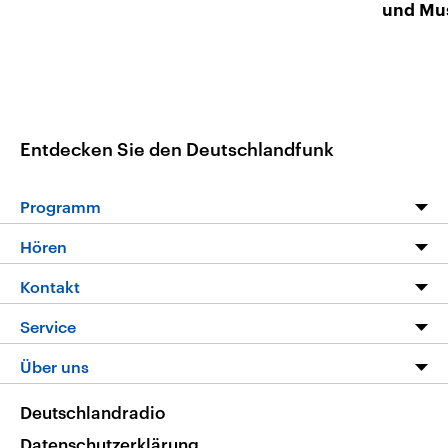
und Mu
Entdecken Sie den Deutschlandfunk
Programm
Programm
Hören
Alle Sendungen
Livestream
Kontakt
Die Nachrichten
Audios
Hörerservice
Service
Nachrichtenleicht
Podcasts
Social Media
FAQ
Über uns
Neue Beiträge auf dlf.de
Deutschlandfunk App
Newsletter
Deutschlandradio
Themen-Schwerpunkte
Nachrichten App
Deutschlandradio
Veranstaltungen
Presse
Frequenzen
Datenschutzerklärung