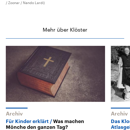
/ Zoonar / Nando Lardi)
Mehr über Klöster
Archiv
Archiv
Für Kinder erklärt
Was machen
Das Klo
Mönche den ganzen Tag?
Atlasge