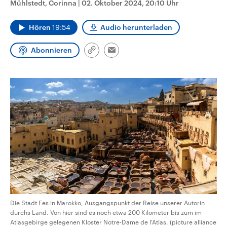
Mühlstedt, Corinna
|
02. Oktober 2024, 20:10 Uhr
CDU, SPD und FDP regiert.-
aktuelle Weltgeschehen.
Umfragen, Prognosen,
Wahlprogramme, aktuelle Berichte
Hören
19:54
Audio herunterladen
Sendungen
Programm
Podcasts
und Hintergründe zu den Parteien
und Kandidaten der anstehenden
Wahl.
Abonnieren
Link
Email
Audio-Archiv
kopieren/teilen
Die Stadt Fes in Marokko, Ausgangspunkt der Reise unserer Autorin
durchs Land. Von hier sind es noch etwa 200 Kilometer bis zum im
Atlasgebirge gelegenen Kloster Notre-Dame de l'Atlas. (picture alliance