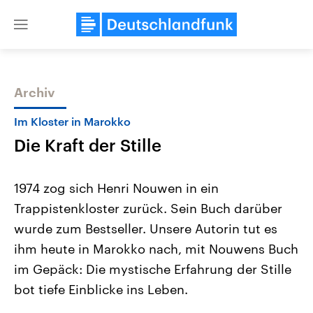
Close
menu
Archiv
Themen
Im Kloster in Marokko
Die Kraft der Stille
1974 zog sich Henri Nouwen in ein
Trappistenkloster zurück. Sein Buch darüber
wurde zum Bestseller. Unsere Autorin tut es
Landtagswahl Sachsen-Anhalt
USA
ihm heute in Marokko nach, mit Nouwens Buch
2026
Aktuelle Beiträge, Analys
Alle Informationen
im Gepäck: Die mystische Erfahrung der Stille
Hintergründe
Sachsen-Anhalt wählt am 6.
Wirtschaftlich und militäri
bot tiefe Einblicke ins Leben.
September 2026 einen neuen
gehören die Vereinigten S
Landtag. Seit 2021 wird das
den mächtigsten Ländern 
Bundesland von einer Koalition aus
mit großem Einfluss auf d