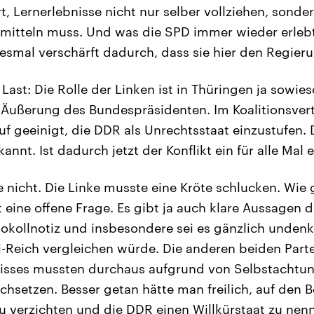
t, Lernerlebnisse nicht nur selber vollziehen, sonde
rmitteln muss. Und was die SPD immer wieder erlebt
iesmal verschärft dadurch, dass sie hier den Regieru
ast: Die Rolle der Linken ist in Thüringen ja sowies
er Äußerung des Bundespräsidenten. Im Koalitionsvert
uf geeinigt, die DDR als Unrechtsstaat einzustufen. D
annt. Ist dadurch jetzt der Konflikt ein für alle Mal 
 nicht. Die Linke musste eine Kröte schlucken. Wie g
 eine offene Frage. Es gibt ja auch klare Aussagen d
otokollnotiz und insbesondere sei es gänzlich unden
Reich vergleichen würde. Die anderen beiden Part
sses mussten durchaus aufgrund von Selbstachtung
hsetzen. Besser getan hätte man freilich, auf den B
u verzichten und die DDR einen Willkürstaat zu nenn