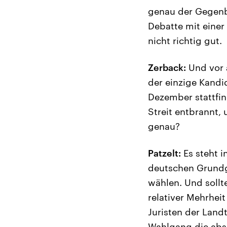
genau der Gegenbe
Debatte mit eine
nicht richtig gut.
Zerback:
Und vor a
der einzige Kandid
Dezember stattfind
Streit entbrannt,
genau?
Patzelt:
Es steht i
deutschen Grundge
wählen. Und sollt
relativer Mehrhei
Juristen der Lan
Wahlgang die abso