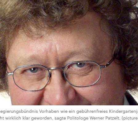
 Regierungsbündnis Vorhaben wie ein gebührenfreies Kindergarten
cht wirklich klar geworden, sagte Politologe Werner Patzelt. (picture