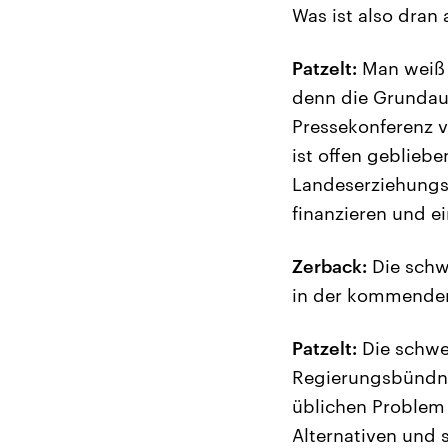
Was ist also dran 
Patzelt:
Man weiß z
denn die Grundaus
Pressekonferenz 
ist offen geblieb
Landeserziehungsg
finanzieren und ein
Zerback:
Die schwa
in der kommenden
Patzelt:
Die schwe
Regierungsbündnis
üblichen Problem 
Alternativen und s