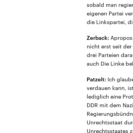
sobald man regier
eigenen Partei ve
die Linkspartei, d
Zerback:
Apropos L
nicht erst seit d
drei Parteien dara
auch Die Linke bek
Patzelt:
Ich glaube
verdauen kann, ist
lediglich eine Pr
DDR mit dem Nazi-
Regierungsbündni
Unrechtsstaat durc
Unrechtsstaates z