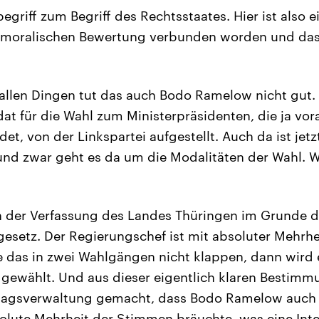
griff zum Begriff des Rechtsstaates. Hier ist also e
r moralischen Bewertung verbunden worden und das
llen Dingen tut das auch Bodo Ramelow nicht gut. D
at für die Wahl zum Ministerpräsidenten, die ja vor
et, von der Linkspartei aufgestellt. Auch da ist jet
 und zwar geht es da um die Modalitäten der Wahl. 
n der Verfassung des Landes Thüringen im Grunde d
setz. Der Regierungschef ist mit absoluter Mehrhe
e das in zwei Wahlgängen nicht klappen, dann wird 
t gewählt. Und aus dieser eigentlich klaren Bestim
dtagsverwaltung gemacht, dass Bodo Ramelow auch i
lute Mehrheit der Stimmen bräuchte, was eine Inte