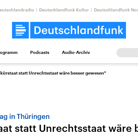
eutschlandradio
Deutschlandfunk Kultur
Deutschlandfunk No
rogramm
Podcasts
Audio-Archiv
Wirtschaft
Wissen
Kultur
Europa
Gesellschaf
lkürstaat statt Unrechtsstaat wäre besser gewesen"
rag in Thüringen
aat statt Unrechtsstaat wäre 
Nahostkonflikt
Iran
le Beiträge,
Aktuelle Lage und
Aktuelle Lage und