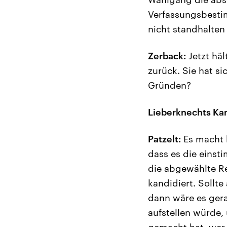
Verfassungsbestim
nicht standhalten
Zerback:
Jetzt häl
zurück. Sie hat si
Gründen?
Lieberknechts Kan
Patzelt:
Es macht 
dass es die einst
die abgewählte R
kandidiert. Soll
dann wäre es ger
aufstellen würde
gemacht hat, wer 