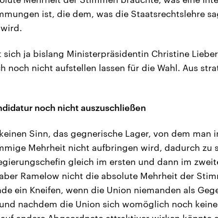
mungen ist, die dem, was die Staatsrechtslehre sa
 wird.
t sich ja bislang Ministerpräsidentin Christine Lieb
ch noch nicht aufstellen lassen für die Wahl. Aus str
didatur noch nicht auszuschließen
keinen Sinn, das gegnerische Lager, von dem man i
immige Mehrheit nicht aufbringen wird, dadurch zu st
egierungschefin gleich im ersten und dann im zwei
te aber Ramelow nicht die absolute Mehrheit der S
ade ein Kneifen, wenn die Union niemanden als Ge
, und nachdem die Union sich womöglich noch kein
auf andere Abgeordnete attraktiver wirken könnte a