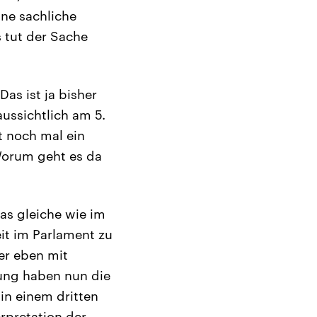
ine sachliche
 tut der Sache
as ist ja bisher
aussichtlich am 5.
zt noch mal ein
Worum geht es da
as gleiche wie im
it im Parlament zu
er eben mit
mung haben nun die
n einem dritten
rpretation der