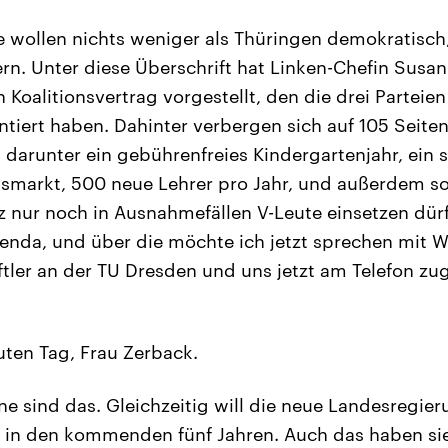
 wollen nichts weniger als Thüringen demokratisch,
rn. Unter diese Überschrift hat Linken-Chefin Sus
 Koalitionsvertrag vorgestellt, den die drei Parteie
iert haben. Dahinter verbergen sich auf 105 Seiten
, darunter ein gebührenfreies Kindergartenjahr, ein s
tsmarkt, 500 neue Lehrer pro Jahr, und außerdem so
 nur noch in Ausnahmefällen V-Leute einsetzen dürf
enda, und über die möchte ich jetzt sprechen mit Wer
ftler an der TU Dresden und uns jetzt am Telefon zu
ten Tag, Frau Zerback.
ne sind das. Gleichzeitig will die neue Landesregie
in den kommenden fünf Jahren. Auch das haben sie