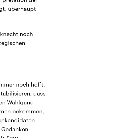
gt, überhaupt
erknecht noch
ategischen
mmer noch hofft,
abilisieren, dass
ten Wahlgang
timmen bekommen,
genkandidaten
e Gedanken
ls Frau