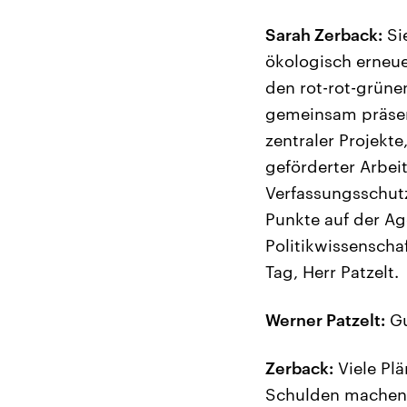
Sarah Zerback:
Sie
ökologisch erneue
den rot-rot-grünen
gemeinsam präsent
zentraler Projekte
geförderter Arbei
Verfassungsschutz
Punkte auf der Ag
Politikwissenscha
Tag, Herr Patzelt.
Werner Patzelt:
Gu
Zerback:
Viele Plä
Schulden machen 