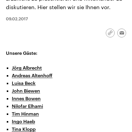
aktuelle Weltgeschehen.
Diese wird wie die Hisboll
diskutieren. Hier stellen wir sie Ihnen vor.
Libanon vom Iran unterstüt
Sendungen
Programm
Podcasts
09.02.2017
Audio-Archiv
Link
Emai
kopieren/te
Unsere Gäste:
Jörg Albrecht
Andreas Altenhoff
Luisa Beck
John Biewen
Innes Bowen
Nilofar Elhami
Tim Hinman
Ingo Haeb
Tina Klopp