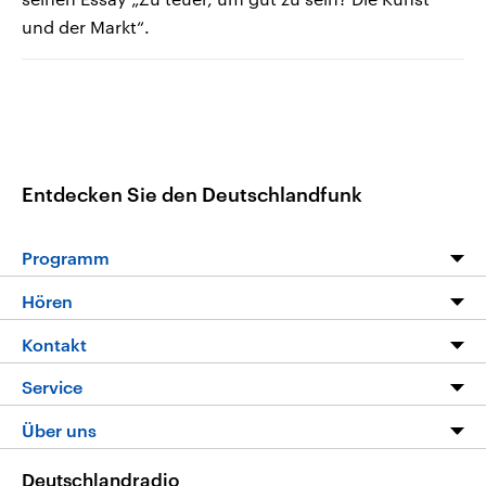
und der Markt“.
Entdecken Sie den Deutschlandfunk
Programm
Programm
Hören
Alle Sendungen
Livestream
Kontakt
Die Nachrichten
Audios
Hörerservice
Service
Nachrichtenleicht
Podcasts
Social Media
FAQ
Über uns
Neue Beiträge auf dlf.de
Deutschlandfunk App
Newsletter
Deutschlandradio
Themen-Schwerpunkte
Nachrichten App
Deutschlandradio