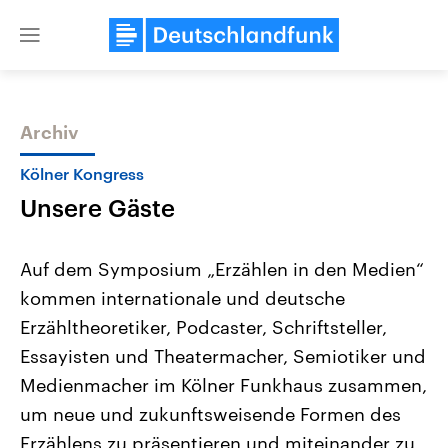
Close
menu
Archiv
Themen
Kölner Kongress
Unsere Gäste
Auf dem Symposium „Erzählen in den Medien“
kommen internationale und deutsche
Erzähltheoretiker, Podcaster, Schriftsteller,
USA
Nahostkonflikt
Essayisten und Theatermacher, Semiotiker und
Aktuelle Beiträge, Analysen und
Aktuelle Lage und Hinter
Der Überfall der palästine
Hintergründe
Medienmacher im Kölner Funkhaus zusammen,
Wirtschaftlich und militärisch
Terrororganisation Hamas
um neue und zukunftsweisende Formen des
gehören die Vereinigten Staaten zu
Oktober 2023 auf Israel ha
den mächtigsten Ländern der Erde,
Region wieder die Gewalt 
Erzählens zu präsentieren und miteinander zu
mit großem Einfluss auf das
Israel möchte die Hamas z