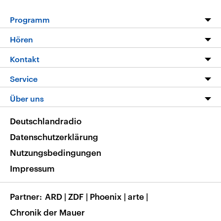
Programm
Programm
Hören
Alle Sendungen
Livestream
Kontakt
Die Nachrichten
Audios
Hörerservice
Service
Nachrichtenleicht
Podcasts
Social Media
FAQ
Über uns
Neue Beiträge auf dlf.de
Deutschlandfunk App
Newsletter
Deutschlandradio
Themen-Schwerpunkte
Nachrichten App
Deutschlandradio
Veranstaltungen
Presse
Frequenzen
Datenschutzerklärung
Musikliste
Ausbildung und Karriere
Nutzungsbedingungen
RSS
Transparenz
Impressum
Korrekturen
Barrierefreiheit
Partner
ARD
|
ZDF
|
Phoenix
|
arte
|
Chronik der Mauer