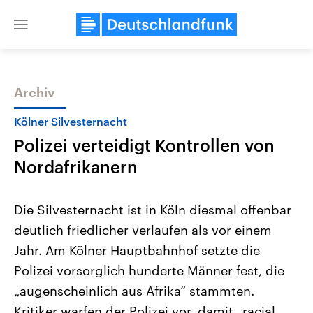
Close
menu
Archiv
Themen
Kölner Silvesternacht
Polizei verteidigt Kontrollen von
Nordafrikanern
Die Silvesternacht ist in Köln diesmal offenbar
deutlich friedlicher verlaufen als vor einem
Landtagswahl Sachsen-Anhalt
USA
Jahr. Am Kölner Hauptbahnhof setzte die
2026
Aktuelle Beiträge, Analys
Alle Informationen
Hintergründe
Polizei vorsorglich hunderte Männer fest, die
Sachsen-Anhalt wählt am 6.
Wirtschaftlich und militäri
September 2026 einen neuen
gehören die Vereinigten S
„augenscheinlich aus Afrika“ stammten.
Landtag. Seit 2021 wird das
den mächtigsten Ländern 
Kritiker warfen der Polizei vor, damit „racial
Bundesland von einer Koalition aus
mit großem Einfluss auf d