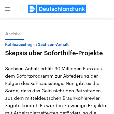
Close
menu
Archiv
Themen
Kohleausstieg in Sachsen-Anhalt
Skepsis über Soforthilfe-Projekte
Sachsen-Anhalt erhält 30 Millionen Euro aus
dem Sofortprogramm zur Abfederung der
Folgen des Kohleausstiegs. Nun gibt es die
Landtagswahl Sachsen-Anhalt
USA
Sorge, dass das Geld nicht den Betroffenen
2026
Aktuelle Beiträge, Analys
Alle Informationen
aus dem mitteldeutschen Braunkohlerevier
Hintergründe
Sachsen-Anhalt wählt am 6.
Wirtschaftlich und militäri
zugute kommt. Es würden zu wenige Projekte
September 2026 einen neuen
gehören die Vereinigten S
Landtag. Seit 2021 wird das
den mächtigsten Ländern 
mit Arbeitsplatzeffekten gefördert, so die
Bundesland von einer Koalition aus
mit großem Einfluss auf d