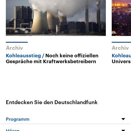
Archiv
Archiv
Kohleausstieg
Noch keine offiziellen
Kohleau
Gespräche mit Kraftwerksbetreibern
Univers
Entdecken Sie den Deutschlandfunk
Programm
Programm
Hören